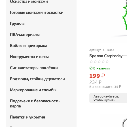
Оснастка и монтажи
Готовые монтажи и оснастки
Грузила
ПВА-материалы
Бойлы и прикормка
Артикул:
CTD447
Брелок Carptoday —
Инструменты и весы
Сигнализаторы поклёвки
В наличии
199
₽
Род-поды, стойки, держатели
234
₽
Вы экономите: 
35
 ₽
Маркерование и спомбы
Авторизуйтесь,
чтобы купить
Подсачеки и безопасность
карпа
Палатки и укрытия