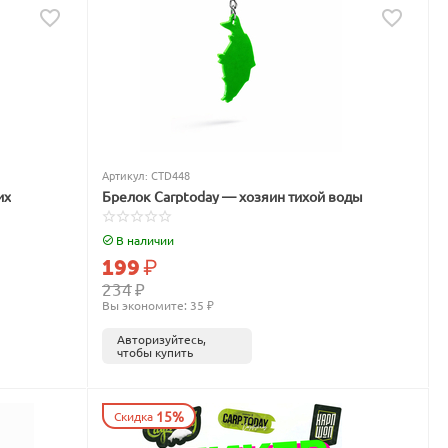
Артикул:
CTD448
их
Брелок Carptoday — хозяин тихой воды
В наличии
199
₽
234
₽
Вы экономите: 
35
 ₽
Авторизуйтесь,
чтобы купить
15%
Скидка