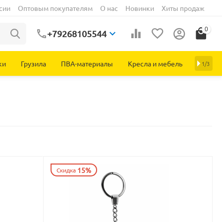
сии
Оптовым покупателям
О нас
Новинки
Хиты продаж
0
+79268105544
ки
Грузила
ПВА-материалы
Кресла и мебель
1/3
15%
Скидка