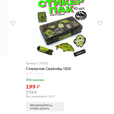
Артикул:
CTD010
Стикер-пак Carptoday 1026
В наличии
199
₽
234
₽
Вы экономите: 
35
 ₽
Авторизуйтесь,
чтобы купить