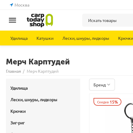
Москва
Удилища
Катушки
Лески, шнуры, лидкоры
Крючк
Мерч Карптудей
Главная
/
Мерч Карптудей
Бренд
Удилища
Лески, шнуры, лидкоры
15%
Скидка
Крючки
Зиг-риг