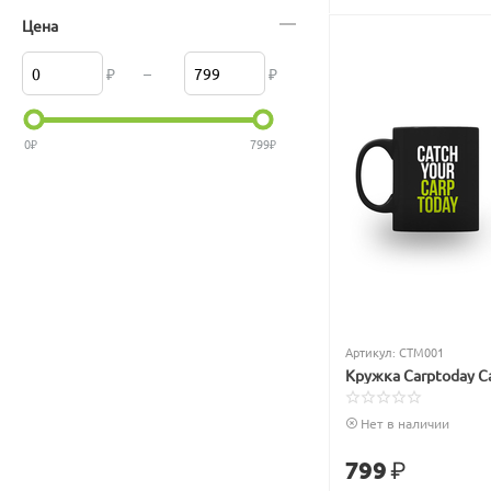
Цена
₽
–
₽
0
₽
799
₽
Артикул:
CTM001
Кружка Carptoday Ca
Нет в наличии
799
₽