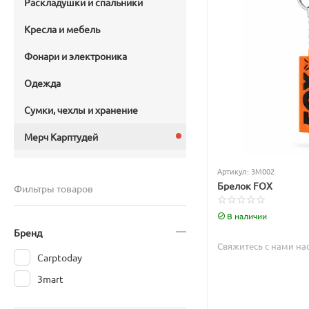
Раскладушки и спальники
Кресла и мебель
Фонари и электроника
Одежда
Сумки, чехлы и хранение
Мерч Карптудей
Артикул:
3M002
Брелок FOX
Фильтры товаров
В наличии
Бренд
Свяжитесь с нами на
Carptoday
3mart