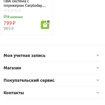
ПВА система с
плунжером Carptoday
PVA Abranet
В наличии
799
₽
963
₽
Моя учетная запись
Магазин
Покупательский сервис
Контакты