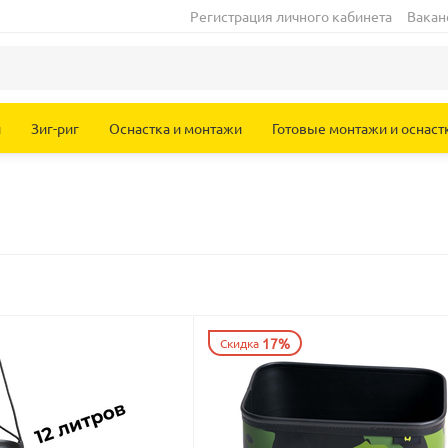
Регистрация личного кабинета
Вакан
и
Зиг-риг
Оснастка и монтажи
Готовые монтажи и оснаст
17%
Скидка