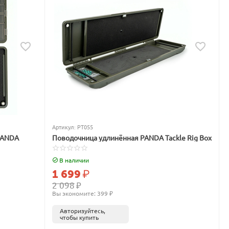
Артикул:
PT055
PANDA
Поводочница удлинённая PANDA Tackle Rig Box
В наличии
1 699
₽
2 098
₽
Вы экономите: 
399
 ₽
Авторизуйтесь,
чтобы купить