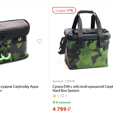
17%
Скидка
Артикул:
CTD018
ссуаров Carptoday Aqua
Сумка EVA с жёсткой крышкой Carp
m
Hard Box System
5
1
В наличии
4 799
₽