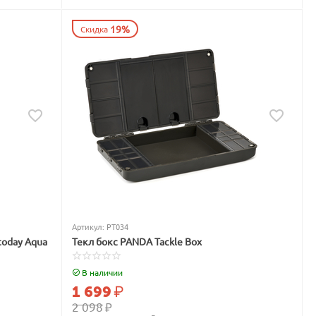
19%
Скидка
Артикул:
PT034
today Aqua
Текл бокс PANDA Tackle Box
В наличии
1 699
₽
2 098
₽