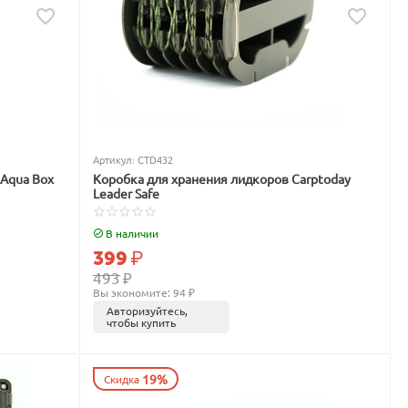
Артикул:
CTD432
 Aqua Box
Коробка для хранения лидкоров Carptoday
Leader Safe
В наличии
399
₽
493
₽
Вы экономите: 
94
 ₽
Авторизуйтесь,
чтобы купить
19%
Скидка