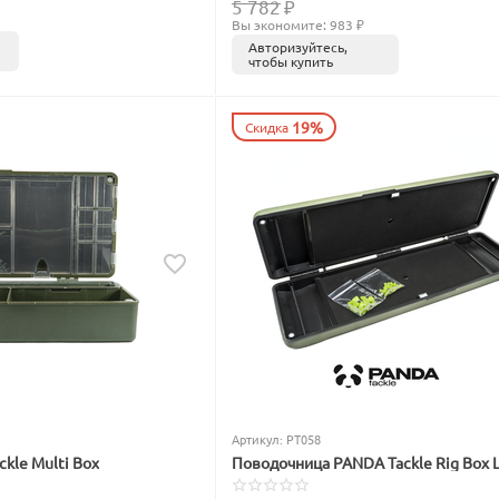
5 782
₽
Вы экономите: 
983
 ₽
Авторизуйтесь,
чтобы купить
19%
Скидка
Артикул:
PT058
kle Multi Box
Поводочница PANDA Tackle Rig Box 