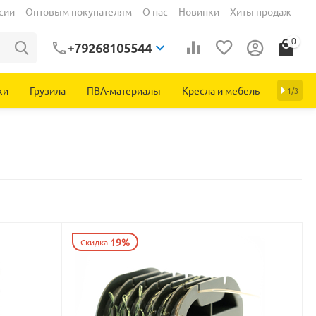
сии
Оптовым покупателям
О нас
Новинки
Хиты продаж
0
+79268105544
ки
Грузила
ПВА-материалы
Кресла и мебель
1/3
19%
Скидка