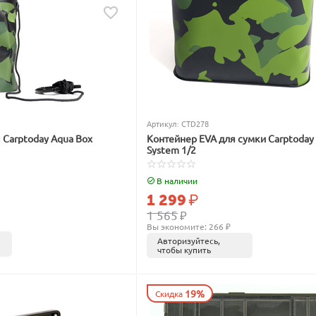
Артикул:
CTD278
 Carptoday Aqua Box
Контейнер EVA для сумки Carptoday
System 1/2
В наличии
1 299
₽
1 565
₽
Вы экономите: 
266
 ₽
Авторизуйтесь,
чтобы купить
19%
Скидка