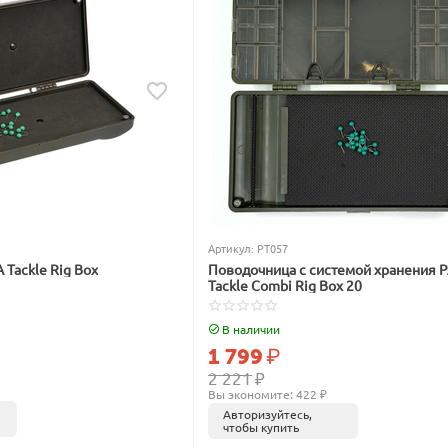
Артикул:
PT057
Tackle Rig Box
Поводочница с системой хранения 
Tackle Combi Rig Box 20
В наличии
1 799
₽
2 221
₽
Вы экономите: 
422
 ₽
Авторизуйтесь,
чтобы купить