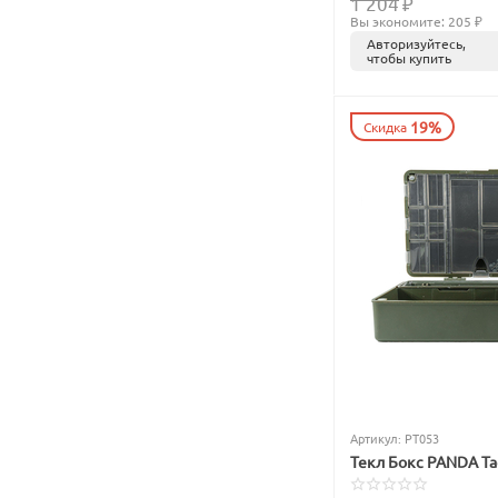
1 204
₽
Вы экономите: 
205
 ₽
Авторизуйтесь,
чтобы купить
19%
Скидка
Артикул:
PT053
Текл Бокс PANDA Tac