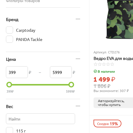
Фильтры товаров
Бренд
Carptoday
PANDA Tackle
Артикул:
CTD276
Ведро EVA для воды
Цена
В наличии
₽
–
₽
1 499
₽
1 806
₽
Вы экономите: 
307
 ₽
399
₽
5999
₽
Авторизуйтесь,
чтобы купить
Вес
19%
Скидка
115 г