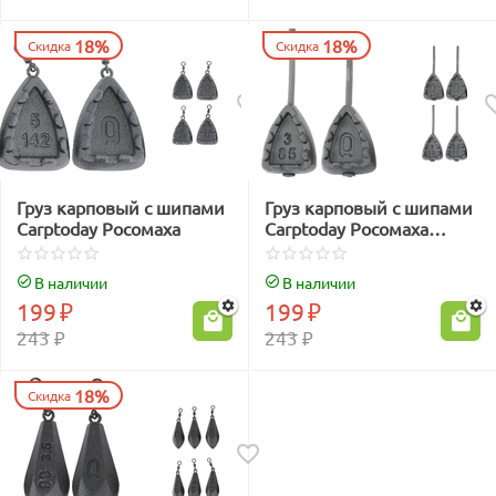
18%
18%
Скидка
Скидка
Груз карповый с шипами
Груз карповый с шипами
Carptoday Росомаха
Carptoday Росомаха
Инлайн
В наличии
В наличии
199
₽
199
₽
243
₽
243
₽
18%
Скидка