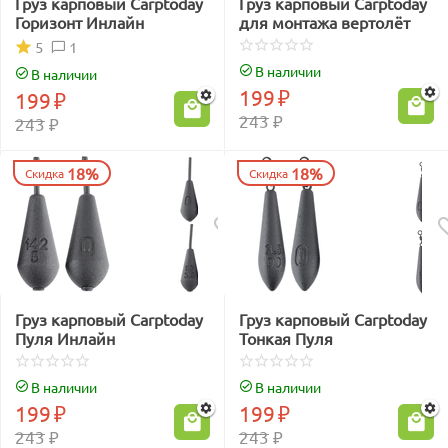
Груз карповый Carptoday
Груз карповый Carptoday
Горизонт Инлайн
для монтажа вертолёт
1
5
В наличии
В наличии
199
₽
199
₽
243
₽
243
₽
18%
18%
Скидка
Скидка
Груз карповый Carptoday
Груз карповый Carptoday
Пуля Инлайн
Тонкая Пуля
В наличии
В наличии
199
₽
199
₽
243
₽
243
₽