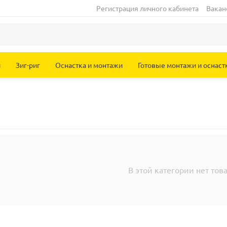
Регистрация личного кабинета
Вакан
и
Зиг-риг
Оснастка и монтажи
Готовые монтажи и оснаст
В этой категории нет тов