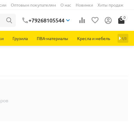
сии
Оптовым покупателям
О нас
Новинки
Хиты продаж
0
+79268105544
ки
Грузила
ПВА-материалы
Кресла и мебель
1/3
аров