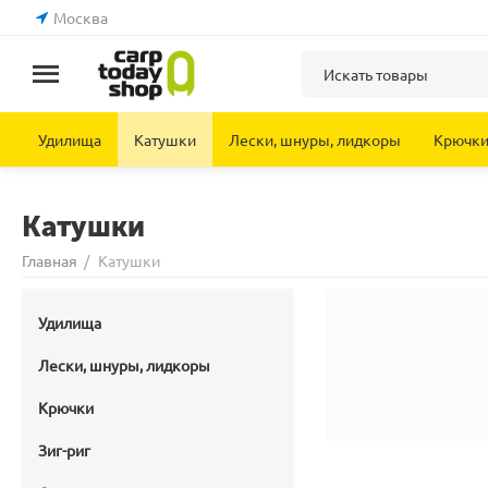
Москва
Удилища
Катушки
Лески, шнуры, лидкоры
Крючк
Катушки
Главная
/
Катушки
Удилища
Лески, шнуры, лидкоры
Крючки
Зиг-риг