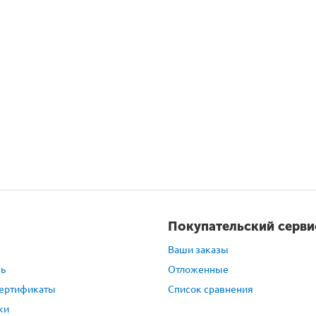
Покупательский серви
Ваши заказы
зь
Отложенные
ертификаты
Список сравнения
ки