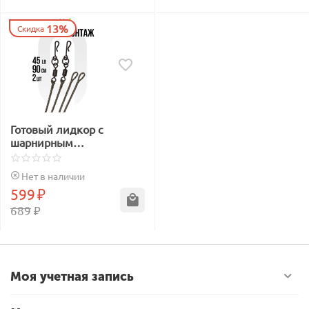
13%
Скидка
Готовый лидкор с
шарнирным
быстросъёмом Carptoday
Camo 45lb 90см 2шт
Нет в наличии
599
₽
689
₽
Моя учетная запись