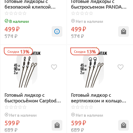
Готовые лидкоры с
Готовые лидкоры с
безопасной клипсой
быстросъемом PANDA
PANDA Tackle Camo Green
Tackle Ready Tied
45lb
Leadcore Leader Camo
В наличии
Нет в наличии
Green
499
₽
499
₽
574
₽
574
₽
13%
13%
Скидка
Скидка
Готовый лидкор с
Готовый лидкор с
быстросъёмом Carptoday
вертлюжком и кольцом
Camo 45lb 90см 2шт
Carptoday Camo 45lb 90см
2шт
Нет в наличии
Нет в наличии
599
₽
599
₽
689
₽
689
₽