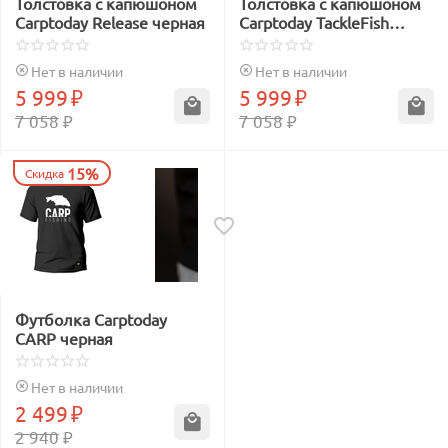
Толстовка с капюшоном
Толстовка с капюшоном
Carptoday Release черная
Carptoday TackleFish
черная
Нет в наличии
Нет в наличии
5 999
₽
5 999
₽
7 058
₽
7 058
₽
15%
Скидка
Футболка Carptoday
CARP черная
Нет в наличии
2 499
₽
2 940
₽