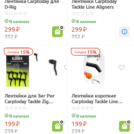
Лентяйка Carptoday для
Лентяйки Carptoday
D-Rig
Tackle Line Aligners
В наличии
В наличии
299
₽
299
₽
352
₽
352
₽
15%
15%
Скидка
Скидка
Лентяйки для Зиг Риг
Лентяйки короткие
Carptoday Tackle Zig
Carptoday Tackle Line
Aligners
Aligner Short
В наличии
В наличии
199
₽
199
₽
234
₽
234
₽