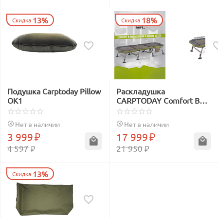
13%
18%
Скидка
Скидка
Подушка Carptoday Pillow
Раскладушка
OK1
CARPTODAY Comfort Bed
8 Leg
Нет в наличии
Нет в наличии
3 999
₽
17 999
₽
4 597
₽
21 950
₽
13%
Скидка