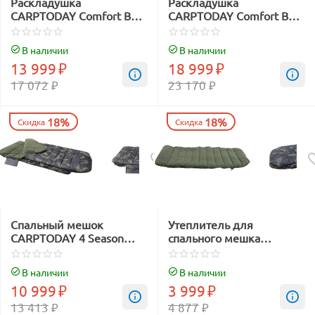
Раскладушка
Раскладушка
CARPTODAY Comfort Bed
CARPTODAY Comfort Bed
6 Leg
8 Leg Long
В наличии
В наличии
13 999
₽
18 999
₽
17 072
₽
23 170
₽
18%
18%
Скидка
Скидка
Спальный мешок
Утеплитель для
CARPTODAY 4 Season
спального мешка
Sleeping Bag
CARPTODAY Sleeping Bag
Warm Layer
В наличии
В наличии
10 999
₽
3 999
₽
13 413
₽
4 877
₽