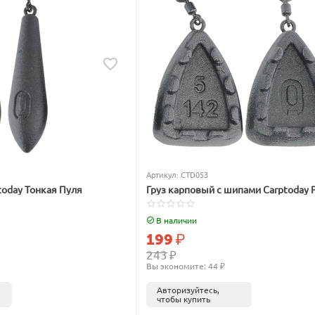
Артикул:
CTD053
today Тонкая Пуля
Груз карповый с шипами Carptoday 
В наличии
199
₽
243
₽
Вы экономите: 
44
 ₽
Авторизуйтесь,
чтобы купить