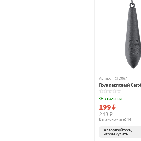
Артикул:
CTD067
Груз карповый Carp
В наличии
199
₽
243
₽
Вы экономите: 
44
 ₽
Авторизуйтесь,
чтобы купить