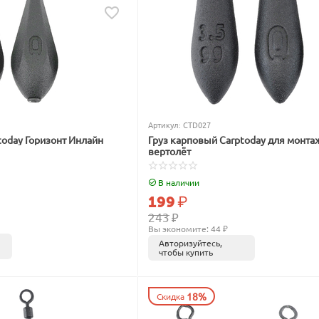
Артикул:
CTD027
today Горизонт Инлайн
Груз карповый Carptoday для монта
вертолёт
В наличии
199
₽
243
₽
Вы экономите: 
44
 ₽
Авторизуйтесь,
чтобы купить
18%
Скидка