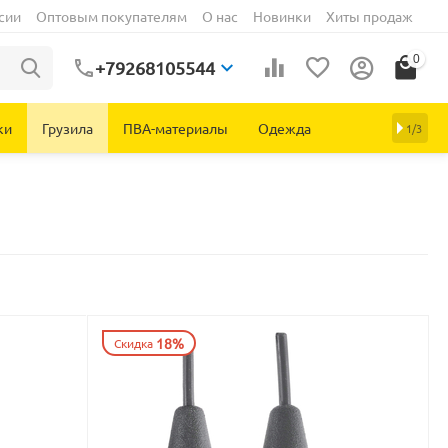
сии
Оптовым покупателям
О нас
Новинки
Хиты продаж
0
+79268105544
ки
Грузила
ПВА-материалы
Одежда
1/3
18%
Скидка