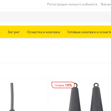
Регистрация личного кабинета
Вакан
и
Зиг-риг
Оснастка и монтажи
Готовые монтажи и оснаст
18%
Скидка