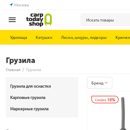
Москва
Удилища
Катушки
Лески, шнуры, лидкоры
Крючк
Грузила
Главная
/
Грузила
Бренд
Грузила для оснастки
Карповые грузила
18%
Скидка
Маркерные грузила