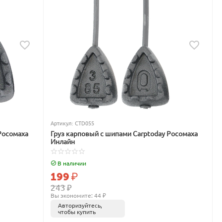
Артикул:
CTD055
Росомаха
Груз карповый с шипами Carptoday Росомаха
Инлайн
В наличии
199
₽
243
₽
Вы экономите: 
44
 ₽
Авторизуйтесь,
чтобы купить