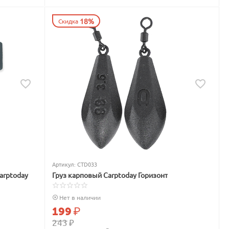
18%
Скидка
Артикул:
CTD033
arptoday
Груз карповый Carptoday Горизонт
Нет в наличии
199
₽
243
₽