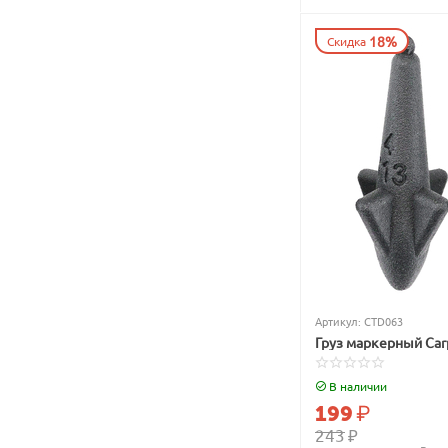
18%
Скидка
Артикул:
CTD063
Груз маркерный Car
В наличии
199
₽
243
₽