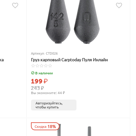
Артикул:
CTD026
жа
Груз карповый Carptoday Пуля Инлайн
В наличии
199
₽
243
₽
Вы экономите: 
44
 ₽
Авторизуйтесь,
чтобы купить
18%
Скидка