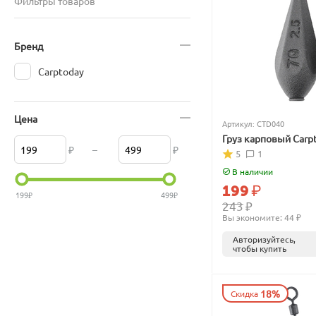
Фильтры товаров
Бренд
Carptoday
Цена
Артикул:
CTD040
Груз карповый Carp
₽
–
₽
5
1
В наличии
199
₽
199
₽
499
₽
243
₽
Вы экономите: 
44
 ₽
Авторизуйтесь,
чтобы купить
18%
Скидка