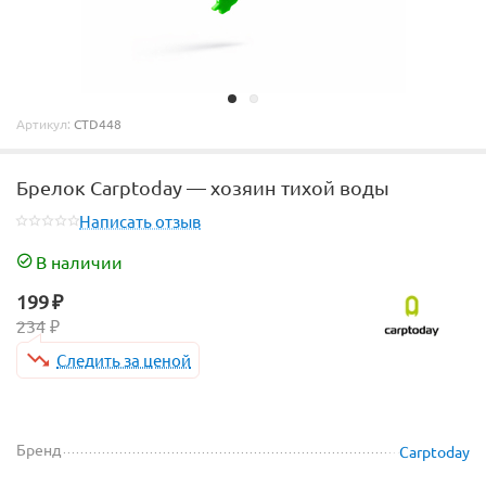
Артикул:
CTD448
Брелок Carptoday — хозяин тихой воды
Написать отзыв
В наличии
199
₽
234
₽
Следить за ценой
Бренд
Carptoday