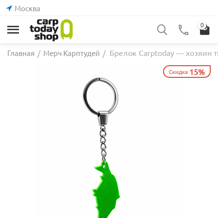
Москва
0
Брелок Carptoday — хозяин 
Главная
/
Мерч Карптудей
/
15%
Скидка