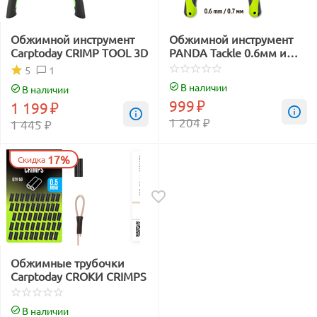
Обжимной инструмент
Обжимной инструмент
Carptoday CRIMP TOOL 3D
PANDA Tackle 0.6мм и
0.7мм
1
5
В наличии
В наличии
999
₽
1 199
₽
1 204
₽
1 445
₽
17%
Скидка
Обжимные трубочки
Carptoday CROKИ CRIMPS
В наличии