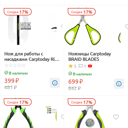
17%
17%
Скидка
Скидка
Нож для работы с
Ножницы Carptoday
насадками Carptoday Rig
BRAID BLADES
Blade 9 мм
1
5
В наличии
В наличии
399
₽
699
₽
481
₽
842
₽
17%
17%
Скидка
Скидка