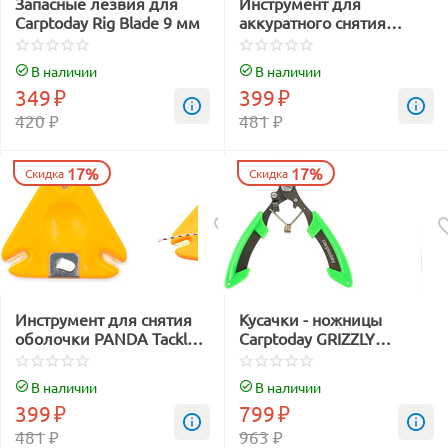
Запасные лезвия для
Инструмент для
Carptoday Rig Blade 9 мм
аккуратного снятия
оболочки Carptoday Line
Stripper and Cutter
В наличии
В наличии
349
₽
399
₽
420
₽
481
₽
17%
17%
Скидка
Скидка
Инструмент для снятия
Кусачки - ножницы
оболочки PANDA Tackle
Carptoday GRIZZLY
Line Stripper and Cutter
CUTTERS
В наличии
В наличии
399
₽
799
₽
481
₽
963
₽