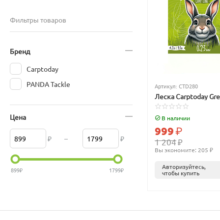
Фильтры товаров
Бренд
Carptoday
PANDA Tackle
Артикул:
CTD280
Леска Carptoday Gr
Цена
В наличии
999
₽
₽
–
₽
1 204
₽
Вы экономите: 
205
 ₽
Авторизуйтесь,
899
₽
1799
₽
чтобы купить