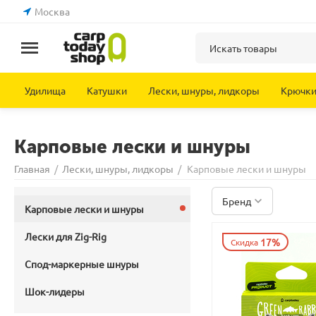
Москва
Удилища
Катушки
Лески, шнуры, лидкоры
Крючк
Карповые лески и шнуры
Главная
/
Лески, шнуры, лидкоры
/
Карповые лески и шнуры
Бренд
Карповые лески и шнуры
Лески для Zig-Rig
17%
Скидка
Спод-маркерные шнуры
Шок-лидеры