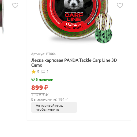
Артикул:
PT064
Леска карповая PANDA Tackle Carp Line 3D
Camo
5
2
В наличии
899
₽
1 083
₽
Вы экономите: 
184
 ₽
Авторизуйтесь,
чтобы купить