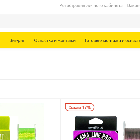
Регистрация личного кабинета
Вакан
и
Зиг-риг
Оснастка и монтажи
Готовые монтажи и оснаст
17%
Скидка