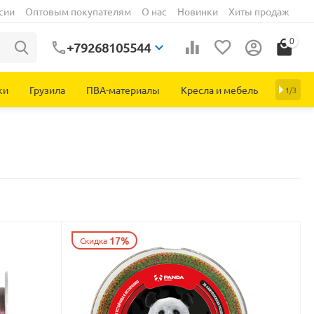
сии
Оптовым покупателям
О нас
Новинки
Хиты продаж
0
+79268105544
ки
Грузила
ПВА-материалы
Кресла и мебель
1/3
17%
Скидка