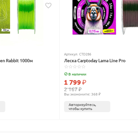
Артикул:
CTD286
een Rabbit 1000м
Леска Carptoday Lama Line Pro
В наличии
1 799
₽
2 167
₽
Вы экономите: 
368
 ₽
Авторизуйтесь,
чтобы купить