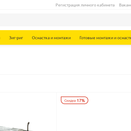
Регистрация личного кабинета
Вакан
и
Зиг-риг
Оснастка и монтажи
Готовые монтажи и оснаст
17%
Скидка