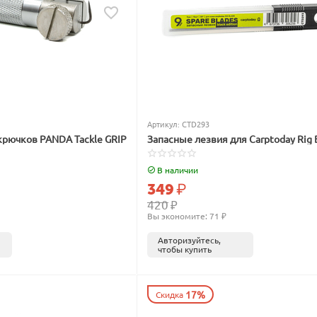
Артикул:
CTD293
крючков PANDA Tackle GRIP
Запасные лезвия для Carptoday Rig 
В наличии
349
₽
420
₽
Вы экономите: 
71
 ₽
Авторизуйтесь,
чтобы купить
17%
Скидка