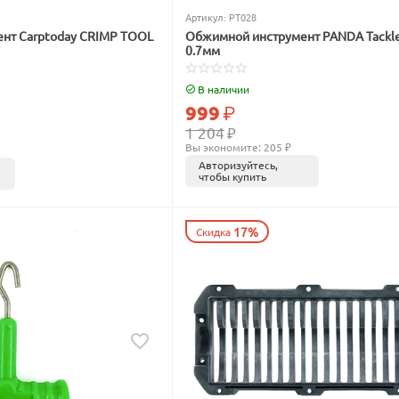
Артикул:
PT028
нт Carptoday CRIMP TOOL
Обжимной инструмент PANDA Tackle 0.6мм
0.7мм
В наличии
999
₽
1 204
₽
Вы экономите: 
205
 ₽
Авторизуйтесь,
чтобы купить
17%
Скидка