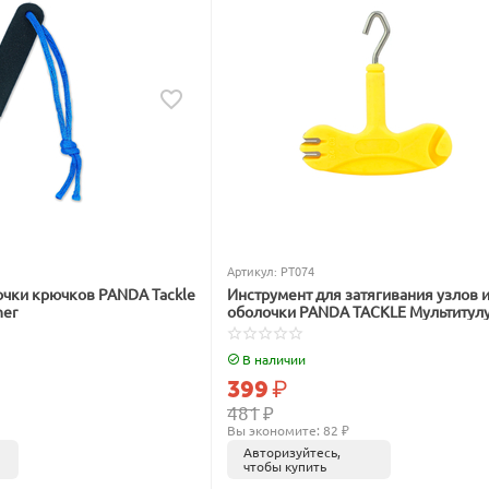
Артикул:
PT074
очки крючков PANDA Tackle
Инструмент для затягивания узлов и
ner
оболочки PANDA TACKLE Мультитул
В наличии
399
₽
481
₽
Вы экономите: 
82
 ₽
Авторизуйтесь,
чтобы купить