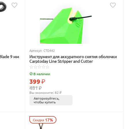
Артикул:
CTD442
Blade 9 мм
Инструмент для аккуратного снятия оболочки
Carptoday Line Stripper and Cutter
В наличии
399
₽
481
₽
Вы экономите: 
82
 ₽
Авторизуйтесь,
чтобы купить
17%
Скидка