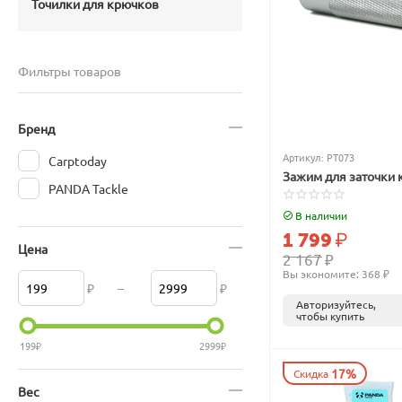
Точилки для крючков
Фильтры товаров
Бренд
Артикул:
PT073
Carptoday
Зажим для заточки 
PANDA Tackle
В наличии
1 799
₽
Цена
2 167
₽
Вы экономите: 
368
 ₽
₽
–
₽
Авторизуйтесь,
чтобы купить
199
₽
2999
₽
17%
Скидка
Вес