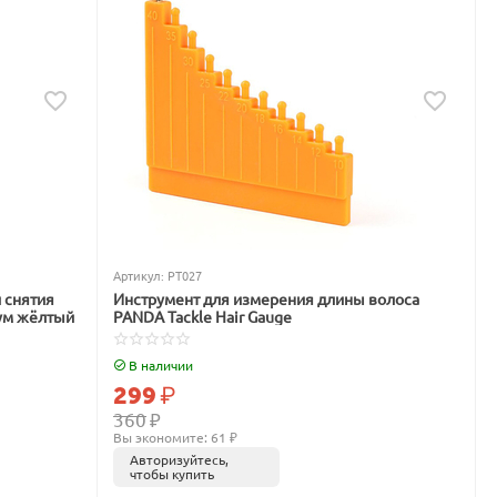
Артикул:
PT027
 снятия
Инструмент для измерения длины волоса
ум жёлтый
PANDA Tackle Hair Gauge
В наличии
299
₽
360
₽
Вы экономите: 
61
 ₽
Авторизуйтесь,
чтобы купить