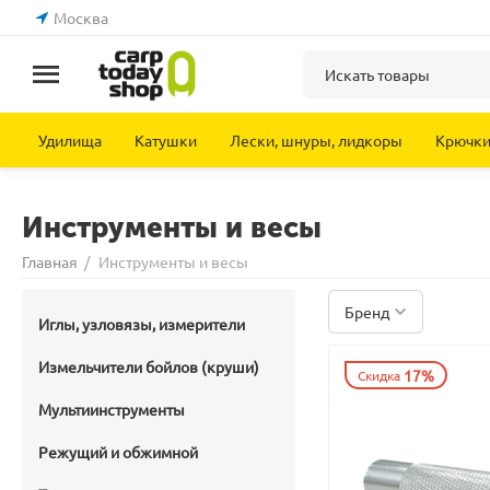
Москва
Удилища
Катушки
Лески, шнуры, лидкоры
Крючк
Инструменты и весы
Главная
/
Инструменты и весы
Бренд
Иглы, узловязы, измерители
Измельчители бойлов (круши)
17%
Скидка
Мультиинструменты
Режущий и обжимной