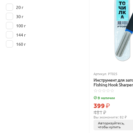
20 г
30 г
100 г
144 г
160 г
Артикул:
PT025
Инструмент для зат
Fishing Hook Sharpe
В наличии
399
₽
481
₽
Вы экономите: 
82
 ₽
Авторизуйтесь,
чтобы купить