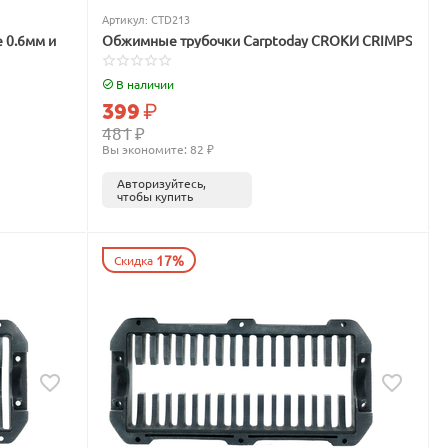
Артикул:
CTD213
 и
Обжимные трубочки Carptoday CROKИ CRIMPS
В наличии
399
₽
481
₽
Вы экономите: 
82
 ₽
Авторизуйтесь,
чтобы купить
17%
Скидка