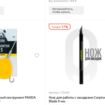
Вы экономите: 
164
 ₽
Авторизуйтесь,
чтобы купить
17%
Скидка
Артикул:
CTD292
ный инструмент PANDA
Нож для работы с насадками Carpto
1
Blade 9 мм