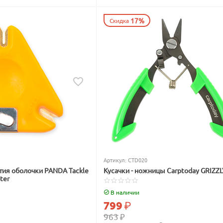
17%
Скидка
Артикул:
CTD020
тия оболочки PANDA Tackle
Кусачки - ножницы Carptoday GRIZZ
ter
В наличии
799
₽
963
₽