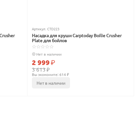
Артикул:
CTD223
Crusher
Насадка для круши Carptoday Boilie Crusher
Plate для бойлов
Нет в наличии
2 999
₽
3 613
₽
Вы экономите: 
614
 ₽
Нет в наличии