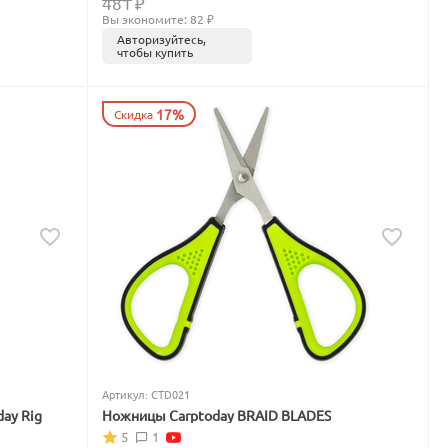
481
₽
Вы экономите: 
82
 ₽
Авторизуйтесь,
чтобы купить
17%
Скидка
Артикул:
CTD021
day Rig
Ножницы Carptoday BRAID BLADES
5
1