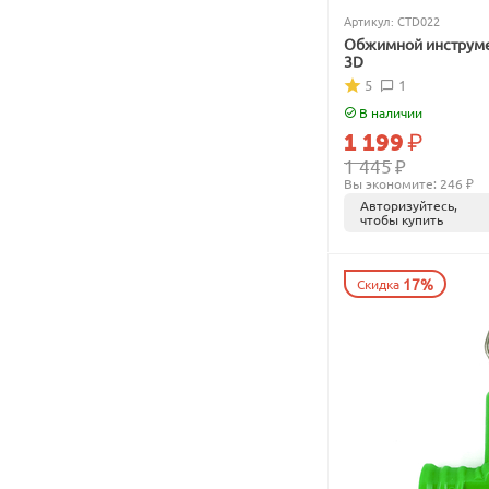
Артикул:
CTD022
Обжимной инструме
3D
5
1
В наличии
1 199
₽
1 445
₽
Вы экономите: 
246
 ₽
Авторизуйтесь,
чтобы купить
17%
Скидка