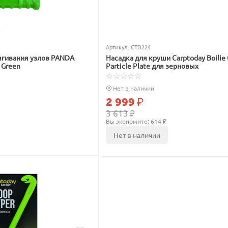
Артикул:
CTD224
ягивания узлов PANDA
Насадка для круши Carptoday Boilie 
l Green
Particle Plate для зерновых
Нет в наличии
2 999
₽
3 613
₽
Вы экономите: 
614
 ₽
Нет в наличии