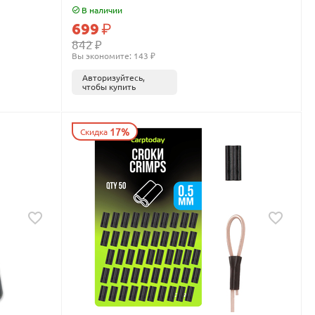
В наличии
699
₽
842
₽
Вы экономите: 
143
 ₽
Авторизуйтесь,
чтобы купить
17%
Скидка