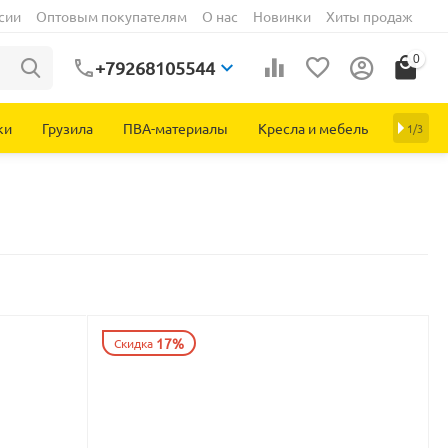
сии
Оптовым покупателям
О нас
Новинки
Хиты продаж
0
+79268105544
ки
Грузила
ПВА-материалы
Кресла и мебель
1/3
17%
Скидка