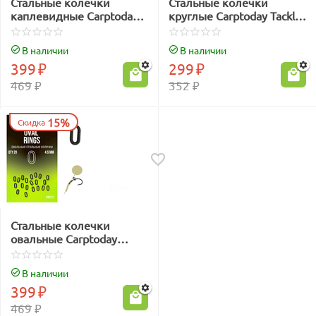
Стальные колечки
Стальные колечки
каплевидные Carptoday
круглые Carptoday Tackle
Tackle Tear Drop Rings
Rig Rings
В наличии
В наличии
399
₽
299
₽
469
₽
352
₽
15%
Скидка
Стальные колечки
овальные Carptoday
Tackle Oval Rings
В наличии
399
₽
469
₽