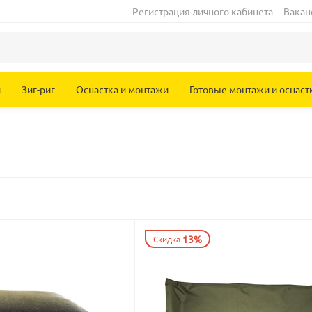
Регистрация личного кабинета
Вакан
и
Зиг-риг
Оснастка и монтажи
Готовые монтажи и оснаст
13%
Скидка