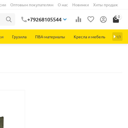
сии
Оптовым покупателям
О нас
Новинки
Хиты продаж
0
+79268105544
ки
Грузила
ПВА-материалы
Кресла и мебель
1/3