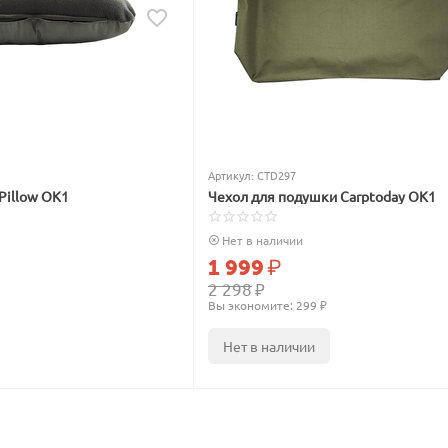
Артикул:
CTD297
Pillow OK1
Чехол для подушки Carptoday OK1
Нет в наличии
1 999
₽
2 298
₽
Вы экономите: 
299
 ₽
Нет в наличии