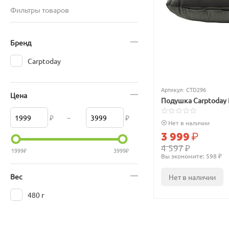
Фильтры товаров
Бренд
Carptoday
Артикул:
CTD296
Цена
Подушка Carptoday 
₽
–
₽
Нет в наличии
3 999
₽
4 597
₽
1999
₽
3999
₽
Вы экономите: 
598
 ₽
Вес
Нет в наличии
480 г