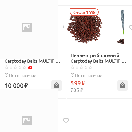
15%
Скидка
Пеллетс рыболовный
Пеллетс рыболовный
Carptoday Baits MULTIFISH
Carptoday Baits MULTIFISH
2.5кг цельный
MIX 1кг
Нет в наличии
Нет в наличии
599
₽
10 000
₽
705
₽