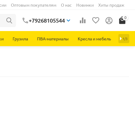
сии
Оптовым покупателям
О нас
Новинки
Хиты продаж
0
+79268105544
ки
Грузила
ПВА-материалы
Кресла и мебель
1/3