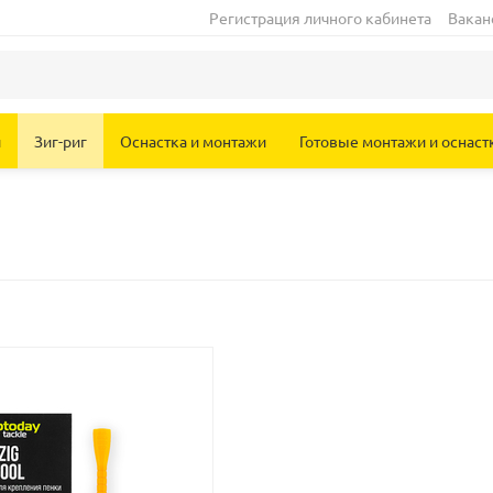
Регистрация личного кабинета
Вакан
и
Зиг-риг
Оснастка и монтажи
Готовые монтажи и оснаст