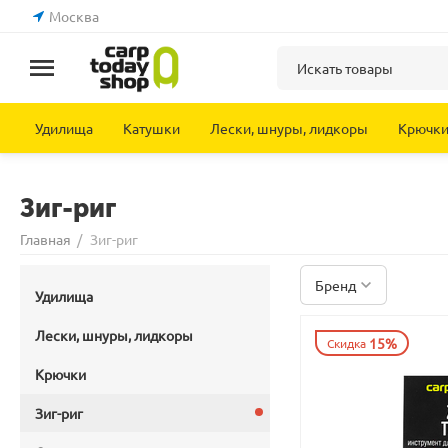
Москва
Удилища
Катушки
Лески, шнуры, лидкоры
Крючк
Зиг-риг
Главная
/
Зиг-риг
Бренд
Удилища
Лески, шнуры, лидкоры
15%
Скидка
Крючки
Зиг-риг