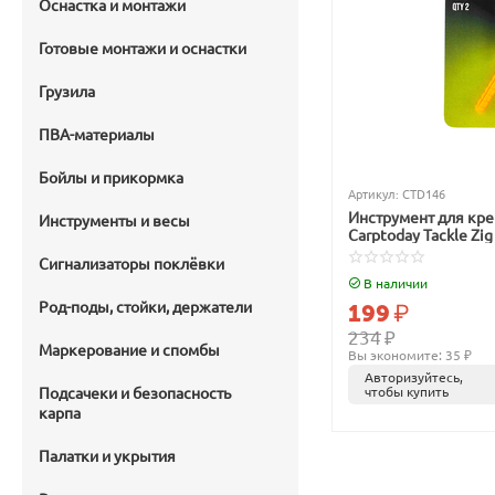
Оснастка и монтажи
Готовые монтажи и оснастки
Грузила
ПВА-материалы
Бойлы и прикормка
Артикул:
CTD146
Инструмент для кре
Инструменты и весы
Carptoday Tackle Zig
Сигнализаторы поклёвки
В наличии
Род-поды, стойки, держатели
199
₽
234
₽
Маркерование и спомбы
Вы экономите: 
35
 ₽
Авторизуйтесь,
Подсачеки и безопасность
чтобы купить
карпа
Палатки и укрытия