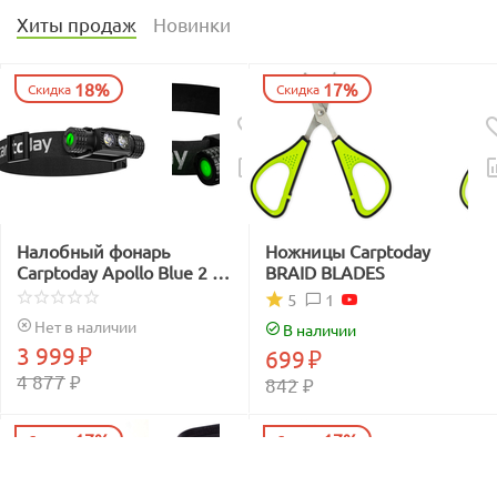
Хиты продаж
Новинки
18%
17%
Скидка
Скидка
Налобный фонарь
Ножницы Carptoday
Carptoday Apollo Blue 2 с
BRAID BLADES
функцией
1
5
подсвечивания лески
Нет в наличии
В наличии
синим светом
3 999
₽
699
₽
4 877
₽
842
₽
17%
17%
Скидка
Скидка