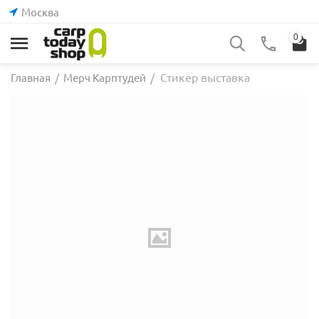
Москва
0
Стикер выставка
Главная
/
Мерч Карптудей
/