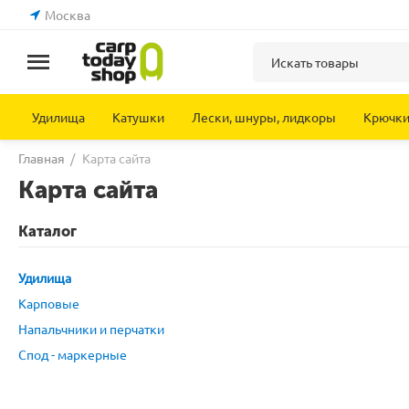
Москва
Удилища
Катушки
Лески, шнуры, лидкоры
Крючк
Главная
/
Карта сайта
Карта сайта
Каталог
Удилища
Карповые
Напальчники и перчатки
Спод - маркерные