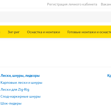
Регистрация личного кабинета
Вакан
и
Зиг-риг
Оснастка и монтажи
Готовые монтажи и оснаст
Лески, шнуры, лидкоры
К
Карповые лески и шнуры
Лески для Zig-Rig
Спод-маркерные шнуры
Шок-лидеры