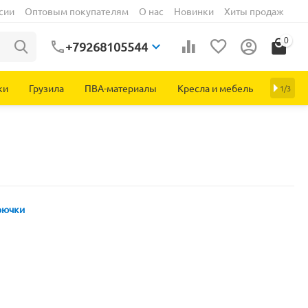
сии
Оптовым покупателям
О нас
Новинки
Хиты продаж
0
+79268105544
ки
Грузила
ПВА-материалы
Кресла и мебель
1/3
рючки