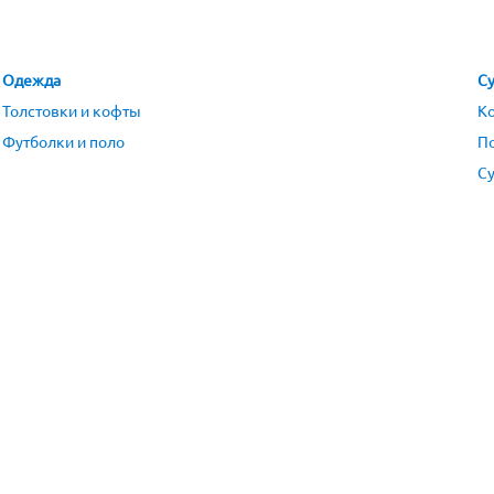
Одежда
Су
Толстовки и кофты
К
Футболки и поло
П
Су