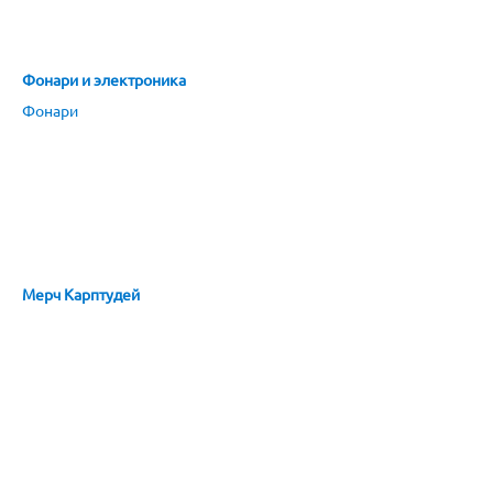
Фонари и электроника
Фонари
Мерч Карптудей