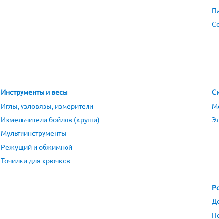
П
Се
Инструменты и весы
Си
Иглы, узловязы, измерители
М
Измельчители бойлов (круши)
Э
Мультиинструменты
Режущий и обжимной
Точилки для крючков
Ро
Д
П