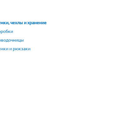
мки, чехлы и хранение
оробки
оводочницы
мки и рюкзаки