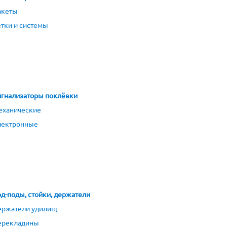
акеты
тки и системы
гнализаторы поклёвки
еханические
лектронные
д-поды, стойки, держатели
ержатели удилищ
ерекладины