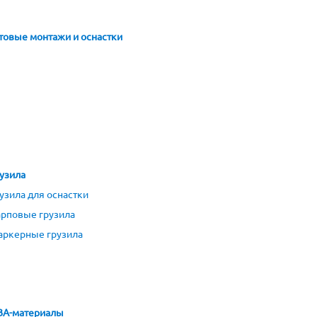
товые монтажи и оснастки
узила
узила для оснастки
рповые грузила
аркерные грузила
ВА-материалы