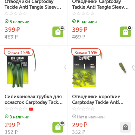
Отводчики Carptoday
Отводчики Carptoday
Tackle Anti Tangle Sleeves
Tackle Anti Tangle Sleeves
Camo
Camo Brown
В наличии
В наличии
399
₽
399
₽
469
₽
469
₽
15%
15%
Скидка
Скидка
Силиконовая трубка для
Отводчики короткие
оснасток Carptoday Tackle
Carptoday Tackle Anti
Silicone Rig Tubing
Tangle Sleeves Short
зелёные
В наличии
Нет в наличии
299
₽
299
₽
352
₽
352
₽