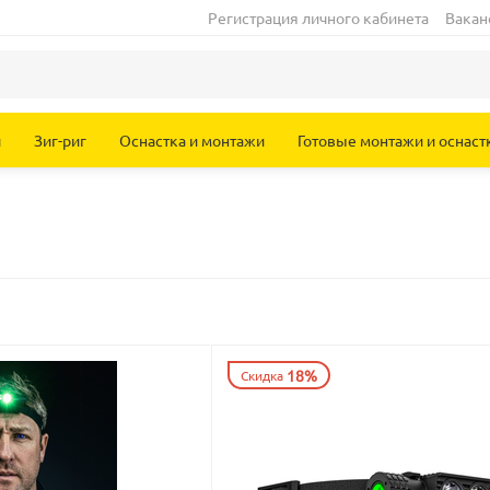
Регистрация личного кабинета
Вакан
и
Зиг-риг
Оснастка и монтажи
Готовые монтажи и оснаст
18%
Скидка