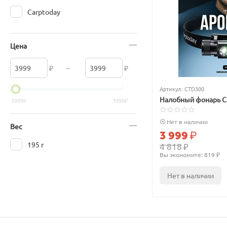
Carptoday
Цена
₽
–
₽
Артикул:
CTD300
Налобный фонарь Ca
3999
₽
3999
₽
Нет в наличии
Вес
3 999
₽
195 г
4 818
₽
Вы экономите: 
819
 ₽
Нет в наличии