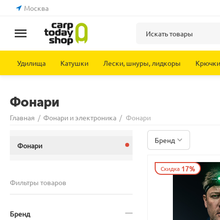
Москва
Удилища
Катушки
Лески, шнуры, лидкоры
Крючк
Фонари
Главная
/
Фонари и электроника
/
Фонари
Бренд
Фонари
17%
Скидка
Фильтры товаров
Бренд