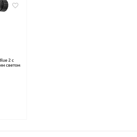
lue 2 с
им светом