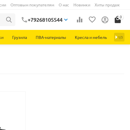
сии
Оптовым покупателям
О нас
Новинки
Хиты продаж
0
+79268105544
ки
Грузила
ПВА-материалы
Кресла и мебель
1/3