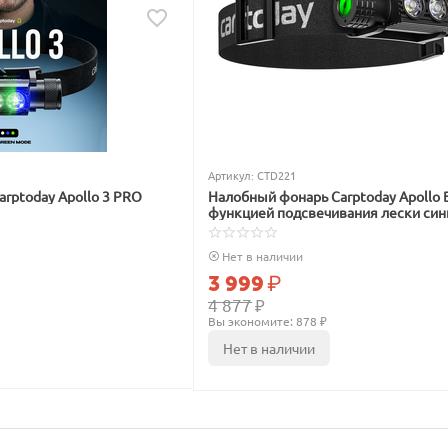
Артикул:
CTD221
rptoday Apollo 3 PRO
Налобный фонарь Carptoday Apollo B
функцией подсвечивания лески син
Нет в наличии
3 999
₽
4 877
₽
Вы экономите: 
878
 ₽
Нет в наличии