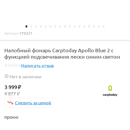
Артикул:
CTD221
Налобный фонарь Carptoday Apollo Blue 2 с
функцией подсвечивания лески синим светом
Написать отзыв
Нет в наличии
3 999
₽
4 877
₽
Следить за ценой
промо