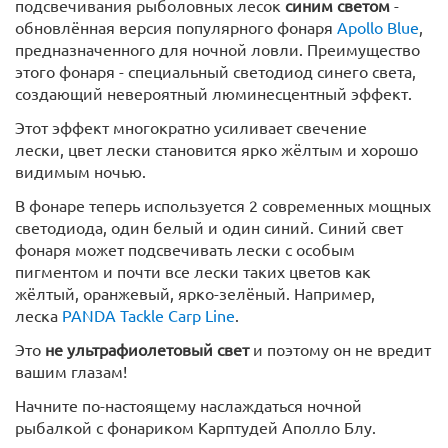
подсвечивания рыболовных лесок
синим светом
-
обновлённая версия популярного фонаря
Apollo Blue
,
предназначенного для ночной ловли. Преимущество
этого фонаря - специальный светодиод синего света,
создающий невероятный люминесцентный эффект.
Этот эффект многократно усиливает свечение
лески, цвет лески становится ярко жёлтым и хорошо
видимым ночью.
В фонаре теперь используется 2 современных мощных
светодиода, один белый и один синий. Синий свет
фонаря может подсвечивать лески с особым
пигментом и почти все лески таких цветов как
жёлтый, оранжевый, ярко-зелёный. Например,
леска
PANDA Tackle Carp Line
.
Это
не ультрафиолетовый свет
и поэтому он не вредит
вашим глазам!
Начните по-настоящему наслаждаться ночной
рыбалкой с фонариком Карптудей Аполло Блу.