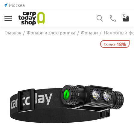
Москва
0
Налобный фон
Главная
/
Фонари и электроника
/
Фонари
/
18%
Скидка