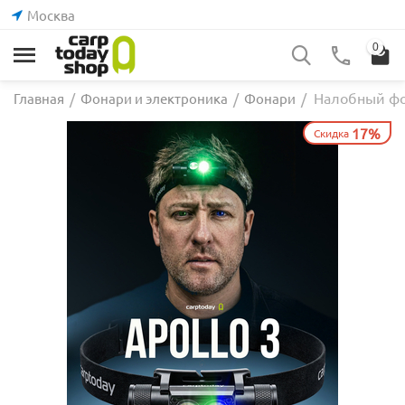
Москва
0
Налобный фон
Главная
/
Фонари и электроника
/
Фонари
/
17%
Скидка