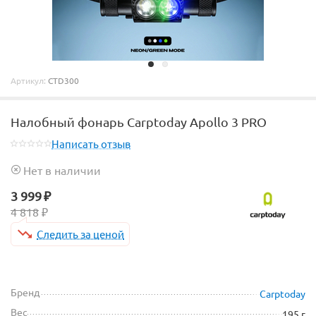
Артикул:
CTD300
Налобный фонарь Carptoday Apollo 3 PRO
Написать отзыв
Нет в наличии
3 999
₽
4 818
₽
Следить за ценой
Бренд
Carptoday
Вес
195 г