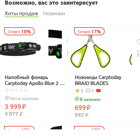
Возможно, вас это заинтересует
Хиты продаж
Новинки
18%
17%
Скидка
Скидка
Налобный фонарь
Ножницы Carptoday
Carptoday Apollo Blue 2 с
BRAID BLADES
функцией
1
5
подсвечивания лески
Нет в наличии
В наличии
синим светом
3 999
₽
699
₽
4 877
₽
842
₽
17%
17%
Скидка
Скидка