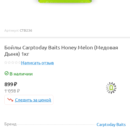
Артикул:
CTB236
Бойлы Carptoday Baits Honey Melon (Медовая
Дыня) 1кг
Написать отзыв
В наличии
899
₽
1 058
₽
Следить за ценой
Бренд
Carptoday Baits