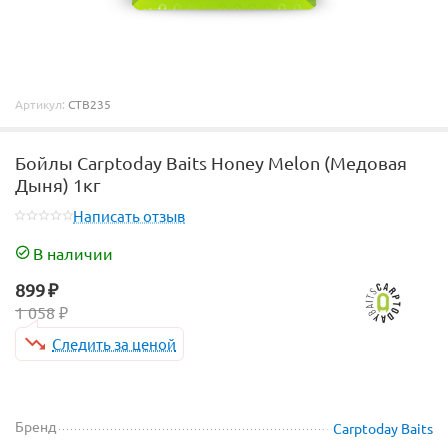
Артикул:
CTB235
Бойлы Carptoday Baits Honey Melon (Медовая
Дыня) 1кг
Написать отзыв
В наличии
899
₽
1 058
₽
Следить за ценой
Бренд
Carptoday Baits