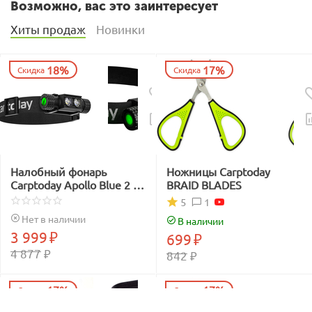
Возможно, вас это заинтересует
Хиты продаж
Новинки
18%
17%
Скидка
Скидка
Налобный фонарь
Ножницы Carptoday
Carptoday Apollo Blue 2 с
BRAID BLADES
функцией
1
5
подсвечивания лески
Нет в наличии
В наличии
синим светом
3 999
₽
699
₽
4 877
₽
842
₽
17%
17%
Скидка
Скидка