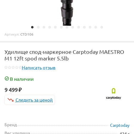
Артикул:
CTD106
Удилище спод-маркерное Carptoday MAESTRO
M1 12ft spod marker 5.5lb
Написать отзыв
В наличии
9 499
₽
Следить за ценой
Бренд
Carptoday
Вес удилища
424 г