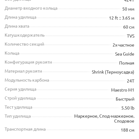
Диаметр входного кольца
50 мм
Длина удилища
12 ft :: 3.65 м
Длина хвата
60 см
Катушкодержатель
TVS
Количество секций
2х-частное
Кольца
Sea Guide
Конфигурация рукояти
Полная
Материал рукояти
Shrink (Термоусадка)
Модульность карбона
24T
Серия удилища
Maestro M1
Строй удилища
Быстрый
Тест удилища
5.50 lb
Тип удилища
Маркерное, Спод-маркерное,
Сподовое
Транспортная длина
188 см