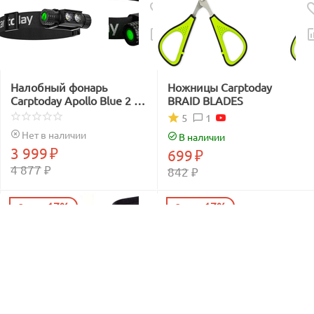
Налобный фонарь
Ножницы Carptoday
Carptoday Apollo Blue 2 с
BRAID BLADES
функцией
1
5
подсвечивания лески
Нет в наличии
В наличии
синим светом
3 999
₽
699
₽
4 877
₽
842
₽
17%
17%
Скидка
Скидка
Сумка EVA с жёсткой
Сумка EVA с жёсткой