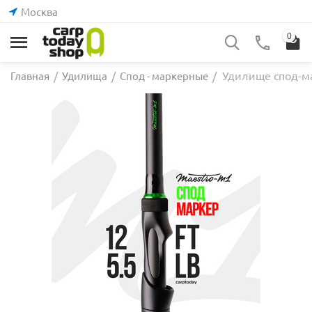
Москва
0
Удилище спод-ма
Главная
/
Удилища
/
Спод - маркерные
/