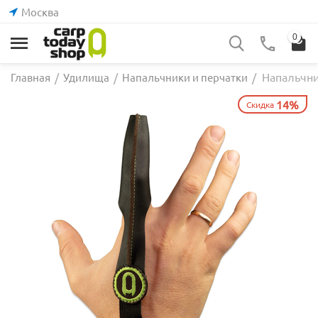
Москва
0
Напальчни
Главная
/
Удилища
/
Напальчники и перчатки
/
14%
Скидка