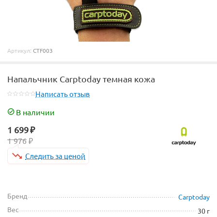
Артикул:
CTF003
Напальчник Carptoday темная кожа
Написать отзыв
В наличии
1 699
₽
1 976
₽
Следить за ценой
Бренд
Carptoday
Вес
30 г