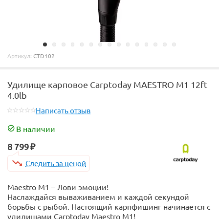
Артикул:
CTD102
Удилище карповое Carptoday MAESTRO M1 12ft
4.0lb
Написать отзыв
В наличии
8 799
₽
Следить за ценой
Maestro M1 – Лови эмоции!
Наслаждайся вываживанием и каждой секундой
борьбы с рыбой. Настоящий карпфишинг начинается с
удилищами Carptoday Maestro M1!