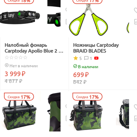
18%
17%
Скидка
Скидка
Налобный фонарь
Ножницы Carptoday
Carptoday Apollo Blue 2 с
BRAID BLADES
функцией
1
5
подсвечивания лески
Нет в наличии
В наличии
синим светом
3 999
₽
699
₽
4 877
₽
842
₽
17%
17%
Скидка
Скидка