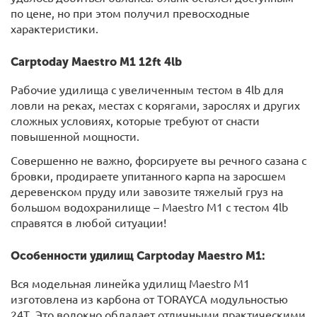
по цене, но при этом получил превосходные
характеристики.
Carptoday Maestro M1 12ft 4lb
Рабочие удилища с увеличенным тестом в 4lb для
ловли на реках, местах с корягами, зарослях и других
сложных условиях, которые требуют от снасти
повышенной мощности.
Совершенно не важно, форсируете вы речного сазана с
бровки, продираете упитанного карпа на заросшем
деревенском пруду или завозите тяжелый груз на
большом водохранилище – Maestro M1 с тестом 4lb
справятся в любой ситуации!
Особенности удилищ Carptoday Maestro M1:
Вся модельная линейка удилищ Maestro M1
изготовлена из карбона от TORAYCA модульностью
24Т. Это волокно обладает отличными практическими