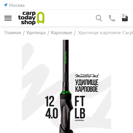
Москва
0
Удилище карповое Carpt
Главная
/
Удилища
/
Карповые
/