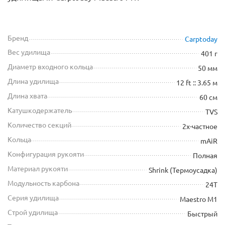
Бренд
Carptoday
Вес удилища
401 г
Диаметр входного кольца
50 мм
Длина удилища
12 ft :: 3.65 м
Длина хвата
60 см
Катушкодержатель
TVS
Количество секций
2х-частное
Кольца
mAiR
Конфигурация рукояти
Полная
Материал рукояти
Shrink (Термоусадка)
Модульность карбона
24T
Серия удилища
Maestro M1
Строй удилища
Быстрый