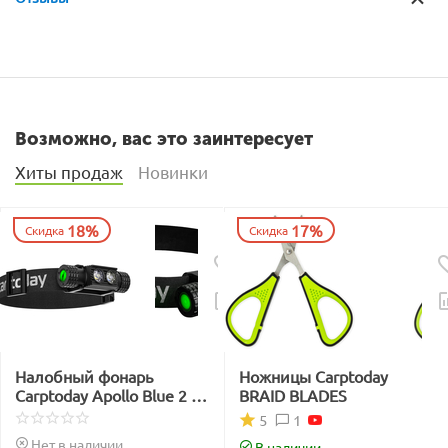
Возможно, вас это заинтересует
Хиты продаж
Новинки
18%
17%
Скидка
Скидка
Налобный фонарь
Ножницы Carptoday
Carptoday Apollo Blue 2 с
BRAID BLADES
функцией
1
5
подсвечивания лески
Нет в наличии
В наличии