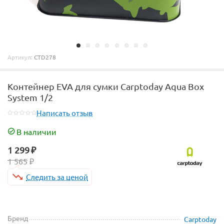
Артикул:
CTD278
Контейнер EVA для сумки Carptoday Aqua Box
System 1/2
Написать отзыв
В наличии
1 299
₽
1 565
₽
Следить за ценой
Бренд
Carptoday