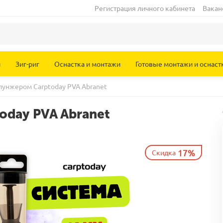
Регистрация личного кабинета
Вакан
и
Зиг-риг
Оснастка и монтажи
Готовые монтажи и оснаст
лунжером Carptoday PVA Abranet
oday PVA Abranet
17%
Скидка