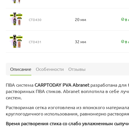
20 мм
CTD430
В 
32 мм
CTD431
В 
Описание
Особенности
Отзывы
ПВА система
CARPTODAY PVA Abranet
разработана для 
растворимых ПВА стиков. Abranet воплотила в себе лу
систем.
Растворимая сетка изготовлена из японского материал
круглогодичного использования, равномерно растворяяс
Время растворения стика со слабо увлажненным сыпуч