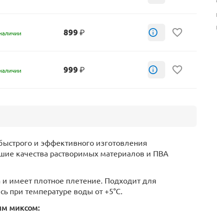
899
₽
наличии
999
₽
наличии
быстрого и эффективного изготовления
чшие качества растворимых материалов и ПВА
а и имеет плотное плетение. Подходит для
ь при температуре воды от +5°C.
им миксом: