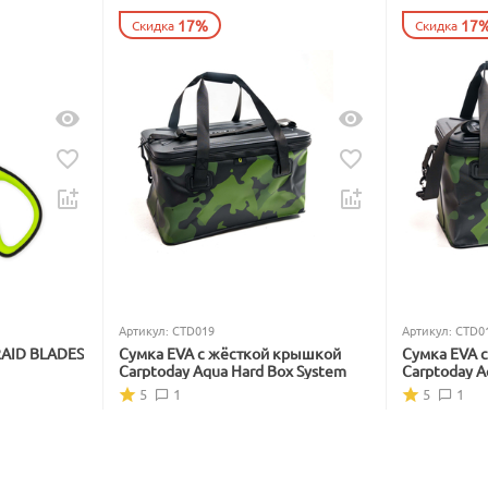
17%
17
Скидка
Скидка
Артикул:
CTD019
Артикул:
CTD0
RAID BLADES
Сумка EVA с жёсткой крышкой
Сумка EVA 
Carptoday Aqua Hard Box System
Carptoday A
5
1
5
1
В наличии
В наличии
5 999
₽
4 799
₽
7 228
₽
5 782
₽