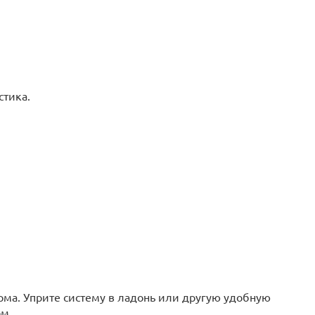
стика.
ма. Уприте систему в ладонь или другую удобную
рм.