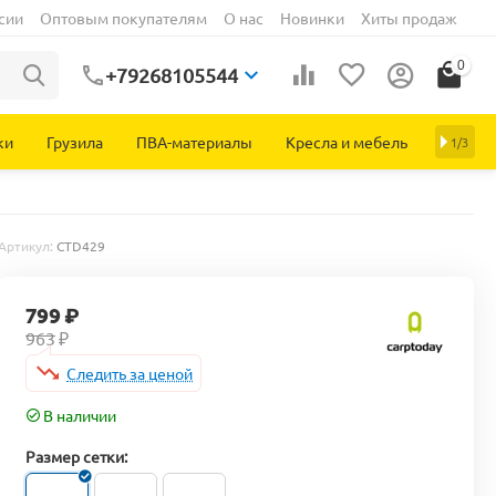
сии
Оптовым покупателям
О нас
Новинки
Хиты продаж
0
+79268105544
ки
Грузила
ПВА-материалы
Кресла и мебель
1/3
Артикул:
CTD429
799
₽
963
₽
Следить за ценой
В наличии
Размер сетки: