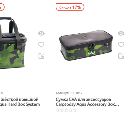
%
17%
Скидка
18
Артикул:
CTD017
с жёсткой крышкой
Сумка EVA для аксессуаров
qua Hard Box System
Carptoday Aqua Accessory Box
System
В наличии
1 299
₽
1 565
₽