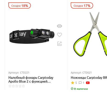
18%
17%
Скидка
Скидка
Артикул:
CTD221
Артикул:
CTD021
Налобный фонарь Carptoday
Ножницы Carptoday B
Apollo Blue 2 с функцией
5
1
подсвечивания лески синим
светом
В наличии
Нет в наличии
699
₽
3 999
₽
842
₽
4 877
₽
Вы экономите: 
143
 ₽