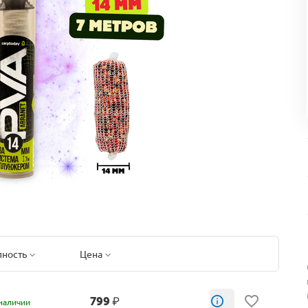
пность
Цена
799
₽
наличии