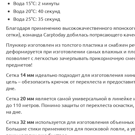
Вода 15°C: 2 минуты
Вода 20°C: 40 секунд
Вода 25°C: 35 секунд
Благодаря применению высококачественного японского
сетки), команда Carptoday добилась потрясающего каче
Плунжер изготовлен из толстого пластика и снабжен ре
деформируется при изготовлении самых влажных и пло
позволяет с легкостью зачерпывать прикормочную сме
предметов!
Сетка
14 мм
идеально подходит для изготовления мини
цель – обезопасить крючок от перехлеста и предостав
дне.
Сетка
20 мм
является самой универсальной в линейке 
до 110 метров. Помимо защиты от перехлеста оснастки
на дне.
Сетка
32 мм
используется для изготовления объемных с
Большие стики применяются для поисковой ловли, а у