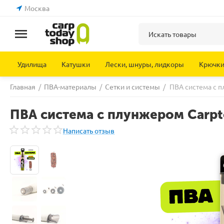
Москва
Удилища
Катушки
Лески, шнуры, лидкоры
Крючк
Главная
/
ПВА-материалы
/
Сетки и системы
/
ПВА система с п
ПВА система с плунжером Carpt
Написать отзыв