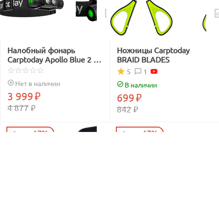
Налобный фонарь
Ножницы Carptoday
Carptoday Apollo Blue 2 с
BRAID BLADES
функцией
1
5
подсвечивания лески
Нет в наличии
В наличии
синим светом
3 999
₽
699
₽
4 877
₽
842
₽
17%
17%
Скидка
Скидка
Сумка EVA с жёсткой
Сумка EVA с жёсткой
крышкой Carptoday Aqua
крышкой Carptoday Aqua