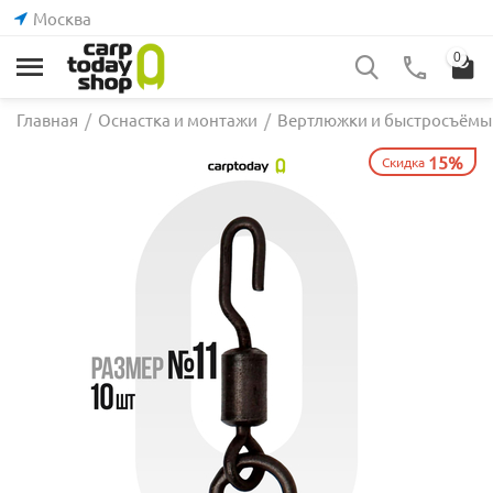
Москва
0
Главная
/
Оснастка и монтажи
/
Вертлюжки и быстросъёмы
15%
Скидка