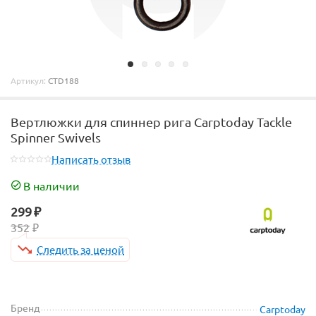
Артикул:
CTD188
Вертлюжки для спиннер рига Carptoday Tackle
Spinner Swivels
Написать отзыв
В наличии
299
₽
352
₽
Следить за ценой
Бренд
Carptoday