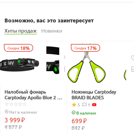
Возможно, вас это заинтересует
Хиты продаж
Новинки
18%
17%
Скидка
Скидка
Налобный фонарь
Ножницы Carptoday
Carptoday Apollo Blue 2 с
BRAID BLADES
функцией
1
5
подсвечивания лески
Нет в наличии
В наличии
синим светом
3 999
₽
699
₽
4 877
₽
842
₽