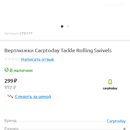
Артикул:
CTD177
Вертлюжки Carptoday Tackle Rolling Swivels
Написать отзыв
В наличии
299
₽
352
₽
Следить за ценой
Бренд
Carptoday
Размер
8