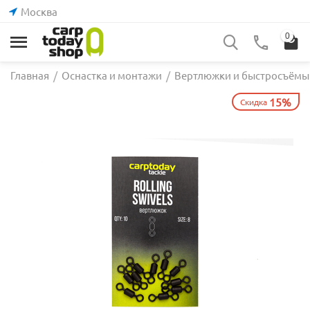
Москва
0
Главная
/
Оснастка и монтажи
/
Вертлюжки и быстросъёмы
15%
Скидка