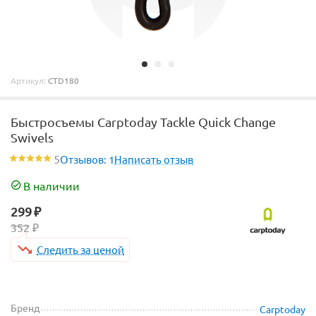
Артикул:
CTD180
Быстросъемы Carptoday Tackle Quick Change
Swivels
5
Отзывов: 1
Написать отзыв
В наличии
299
₽
352
₽
Следить за ценой
Бренд
Carptoday