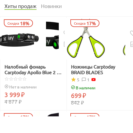
Хиты продаж
Новинки
18%
17%
Скидка
Скидка
Налобный фонарь
Ножницы Carptoday
Carptoday Apollo Blue 2 с
BRAID BLADES
функцией
1
5
подсвечивания лески
Нет в наличии
В наличии
синим светом
3 999
₽
699
₽
4 877
₽
842
₽
17%
17%
Скидка
Скидка