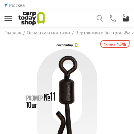
Москва
0
Главная
/
Оснастка и монтажи
/
Вертлюжки и быстросъёмы
15%
Скидка