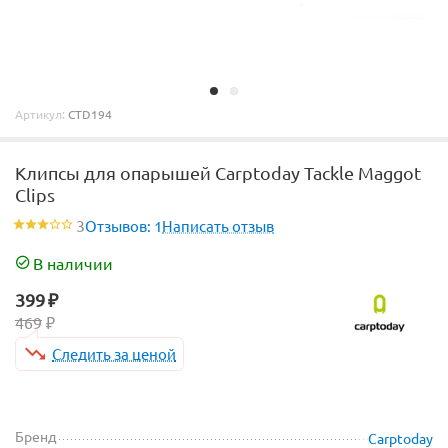
Артикул:
CTD194
Клипсы для опарышей Carptoday Tackle Maggot
Clips
3
Отзывов: 1
Написать отзыв
В наличии
399
₽
469
₽
Следить за ценой
Бренд
Carptoday