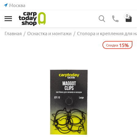
Москва
0
Главная
/
Оснастка и монтажи
/
Стопора и крепления для н
15%
Скидка