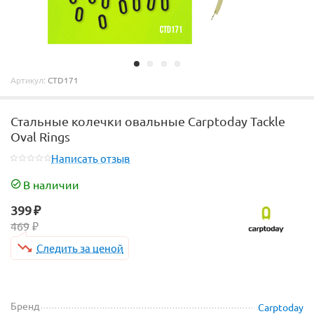
Артикул:
CTD171
Стальные колечки овальные Carptoday Tackle
Oval Rings
Написать отзыв
В наличии
399
₽
469
₽
Следить за ценой
Бренд
Carptoday