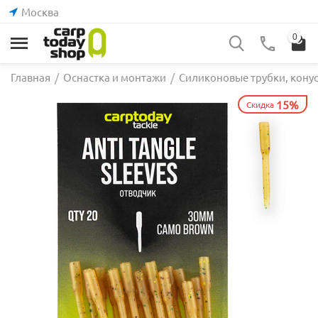
Москва
0
Главная
/
Оснастка и монтажи
/
Силиконовые трубки, кону
15%
Скидка