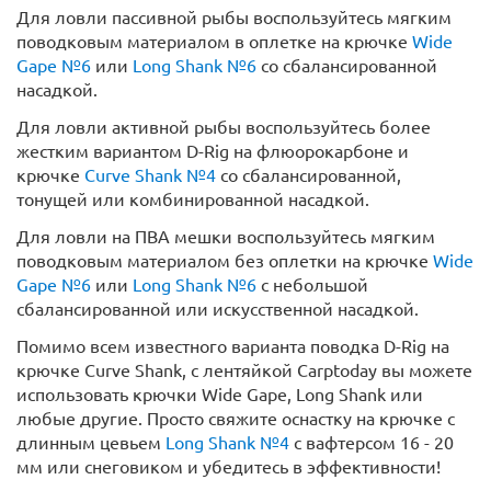
Для ловли пассивной рыбы воспользуйтесь мягким
поводковым материалом в оплетке на крючке
Wide
Gape №6
или
Long Shank №6
со сбалансированной
насадкой.
Для ловли активной рыбы воспользуйтесь более
жестким вариантом D-Rig на флюорокарбоне и
крючке
Curve Shank №4
со сбалансированной,
тонущей или комбинированной насадкой.
Для ловли на ПВА мешки воспользуйтесь мягким
поводковым материалом без оплетки на крючке
Wide
Gape №6
или
Long Shank №6
с небольшой
сбалансированной или искусственной насадкой.
Помимо всем известного варианта поводка D-Rig на
крючке Curve Shank, с лентяйкой Carptoday вы можете
использовать крючки Wide Gape, Long Shank или
любые другие. Просто свяжите оснастку на крючке с
длинным цевьем
Long Shank №4
с вафтерсом 16 - 20
мм или снеговиком и убедитесь в эффективности!