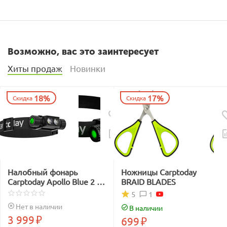
Возможно, вас это заинтересует
Хиты продаж
Новинки
18%
17%
Скидка
Скидка
Налобный фонарь
Ножницы Carptoday
Carptoday Apollo Blue 2 с
BRAID BLADES
функцией
1
5
подсвечивания лески
Нет в наличии
В наличии
синим светом
3 999
₽
699
₽