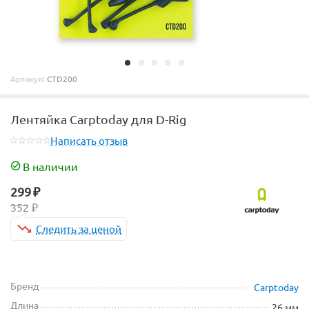
Артикул:
CTD200
Лентяйка Carptoday для D-Rig
Написать отзыв
В наличии
299
₽
352
₽
Следить за ценой
Бренд
Carptoday
Длина
26 мм