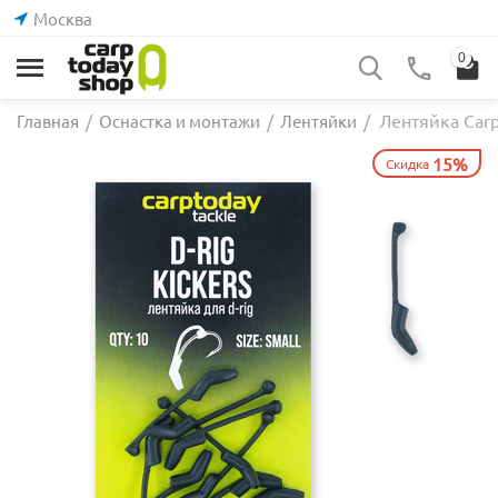
Москва
0
Лентяйка Carp
Главная
/
Оснастка и монтажи
/
Лентяйки
/
15%
Скидка