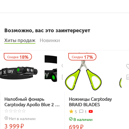
Возможно, вас это заинтересует
Хиты продаж
Новинки
18%
17%
Скидка
Скидка
Налобный фонарь
Ножницы Carptoday
Carptoday Apollo Blue 2 с
BRAID BLADES
функцией
1
5
подсвечивания лески
Нет в наличии
В наличии
синим светом
3 999
₽
699
₽