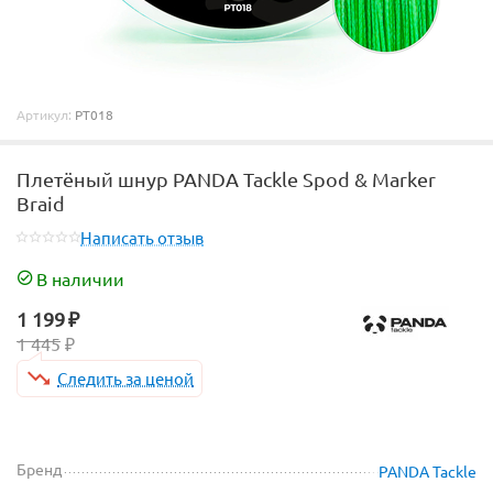
Артикул:
PT018
Плетёный шнур PANDA Tackle Spod & Marker
Braid
Написать отзыв
В наличии
1 199
₽
1 445
₽
Следить за ценой
Бренд
PANDA Tackle