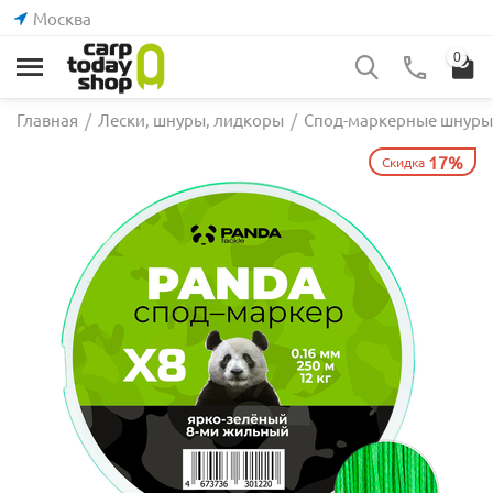
Москва
0
Главная
/
Лески, шнуры, лидкоры
/
Спод-маркерные шнуры
17%
Скидка