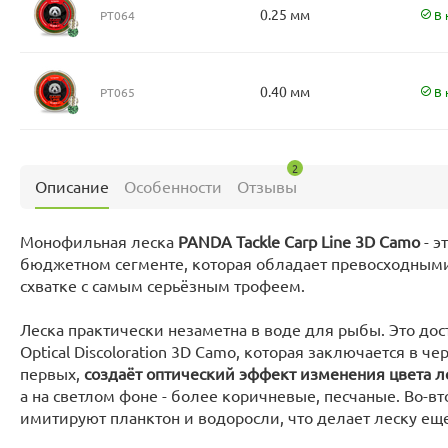
0.25 мм
PT064
В 
0.40 мм
PT065
В 
2
Описание
Особенности
Отзывы
Монофильная леска
PANDA Tackle Carp Line 3D Camo
- э
бюджетном сегменте, которая обладает превосходным
схватке с самым серьёзным трофеем.
Леска практически незаметна в воде для рыбы. Это дос
Optical Discoloration 3D Camo, которая заключается в ч
первых,
создаёт оптический эффект изменения цвета л
а на светлом фоне - более коричневые, песчаные. Во-в
имитируют планктон и водоросли, что делает леску е