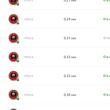
0.27 мм
PT011
В 
0.29 мм
PT012
В 
0.31 мм
Не
PT013
0.33 мм
PT014
В 
0.35 мм
PT015
В 
0.38 мм
PT016
В 