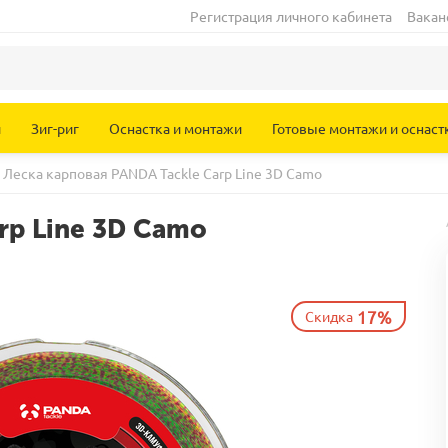
Регистрация личного кабинета
Вакан
и
Зиг-риг
Оснастка и монтажи
Готовые монтажи и оснаст
Леска карповая PANDA Tackle Carp Line 3D Camo
rp Line 3D Camo
17%
Скидка