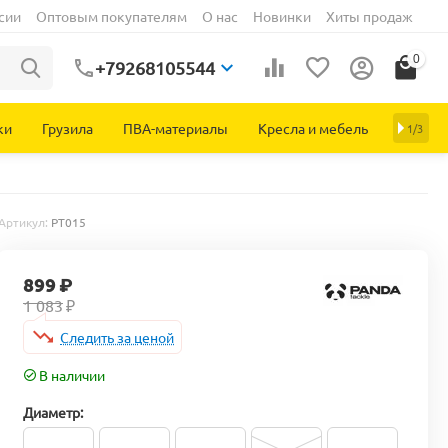
сии
Оптовым покупателям
О нас
Новинки
Хиты продаж
0
+79268105544
ки
Грузила
ПВА-материалы
Кресла и мебель
1/3
Артикул:
PT015
899
₽
1 083
₽
Следить за ценой
В наличии
Диаметр: