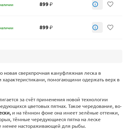
899
₽
наличии
899
₽
наличии
то новая сверхпрочная камуфляжная леска в
и характеристиками, помогающими одержать верх в
тигается за счёт применения новой технологии
ередующихся цветовых пятнах. Такое чередование, во-
ески,
и на тёмном фоне она имеет зелёные оттенки,
торых, тёмные чередующиеся пятна на леске
ще менее настораживающей для рыбы.