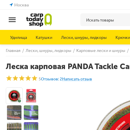
Москва
Удилища
Катушки
Лески, шнуры, лидкоры
Крючк
Главная
/
Лески, шнуры, лидкоры
/
Карповые лески и шнуры
/
Леска карповая PANDA Tackle Ca
5
Отзывов: 2
Написать отзыв