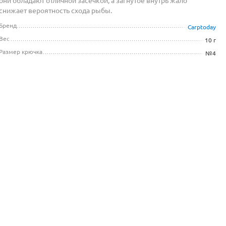
они обладают отличной засечкой, а загнутое внутрь жало
снижает вероятность схода рыбы.
Бренд
Carptoday
Вес
10 г
Размер крючка
№4