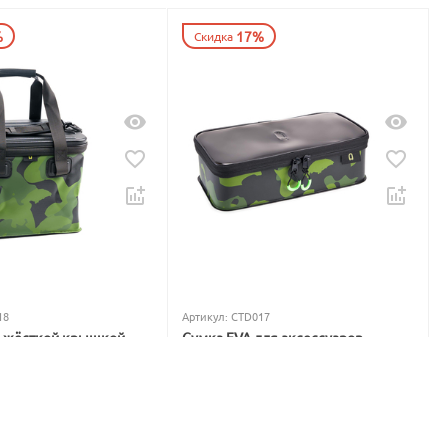
%
17%
Скидка
18
Артикул:
CTD017
с жёсткой крышкой
Сумка EVA для аксессуаров
qua Hard Box System
Carptoday Aqua Accessory Box
System
В наличии
1 299
₽
1 565
₽