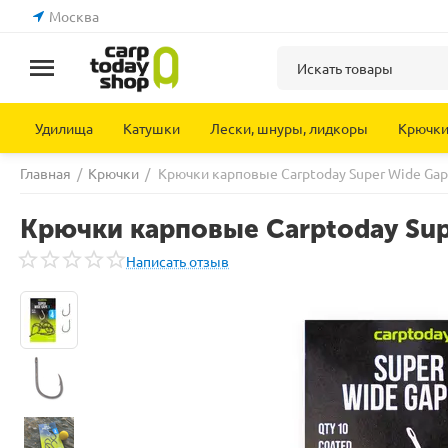
Москва
Удилища
Катушки
Лески, шнуры, лидкоры
Крючк
Главная
/
Крючки
/
Крючки карповые Carptoday Super Wide Gap
Крючки карповые Carptoday Sup
Написать отзыв