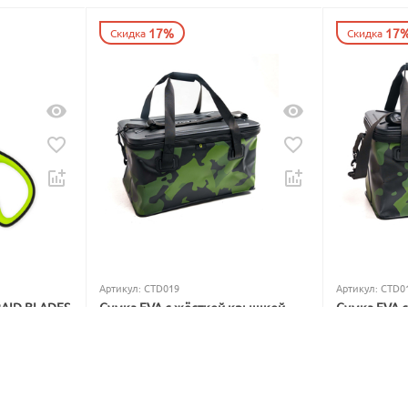
17%
17
Скидка
Скидка
Артикул:
CTD019
Артикул:
CTD0
RAID BLADES
Сумка EVA с жёсткой крышкой
Сумка EVA 
Carptoday Aqua Hard Box System
Carptoday A
5
1
5
1
В наличии
В наличии
5 999
₽
4 799
₽