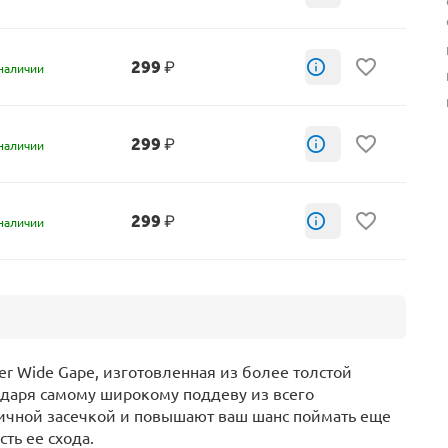
299
₽
наличии
299
₽
наличии
299
₽
наличии
er Wide Gape, изготовленная из более толстой
годаря самому широкому поддеву из всего
личной засечкой и повышают ваш шанс поймать еще
ть ее схода.