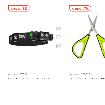
18%
17%
Скидка
Скидка
Артикул:
CTD221
Артикул:
CTD021
Налобный фонарь Carptoday
Ножницы Carptoday B
Apollo Blue 2 с функцией
5
1
подсвечивания лески синим
светом
В наличии
Нет в наличии
699
₽
3 999
₽
842
₽
4 877
₽