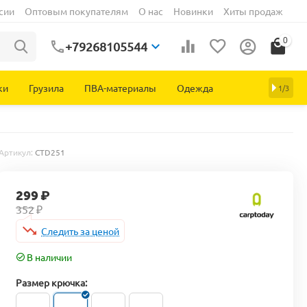
сии
Оптовым покупателям
О нас
Новинки
Хиты продаж
0
+79268105544
ки
Грузила
ПВА-материалы
Одежда
1/3
Артикул:
CTD251
299
₽
352
₽
Следить за ценой
В наличии
Размер крючка: