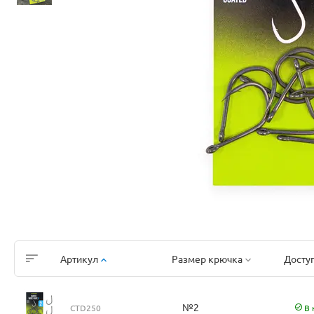
Артикул
Размер крючка
Досту
№2
CTD250
В 