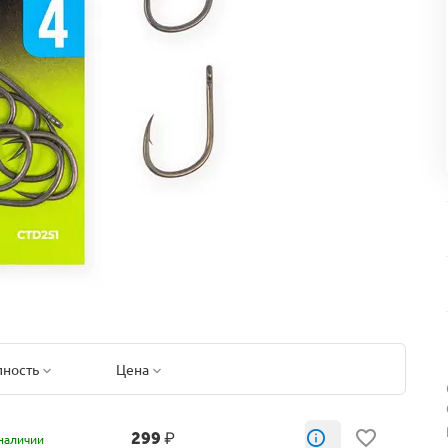
пность
Цена
299
₽
наличии