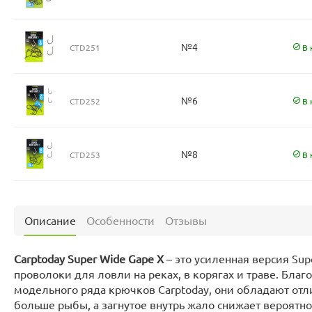
№4
CTD251
В 
№6
CTD252
В 
№8
CTD253
В 
Описание
Особенности
Отзывы
Carptoday Super Wide Gape X
– это усиленная версия Sup
проволоки для ловли на реках, в корягах и траве. Бла
модельного ряда крючков Carptoday, они обладают от
больше рыбы, а загнутое внутрь жало снижает вероятнос