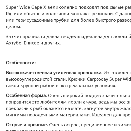
Super Wide Gape X великолепно подходят под самые разн
Rig или обычный волосяной монтаж с резинкой. С дан
или термоусадочные трубки для более быстрого разво
целом.
За счет прочности данная модель идеальна для ловли б
Ахтубе, Енисее и других.
Особенности:
Высококачественная усиленная проволока.
Изготовлены
высокоуглеродистой стали. Крючки Carptoday Super Wide
самой крупной рыбой в экстремальных условиях.
Особенная форма.
Очень широкий поддев значительно 
понравится это любителям ловли амура, ведь мы все з
прекрасных рыб окажется на мате. Загнутое внутрь жал
мягкими поводочными материалами. Идеален для през
Острые и прочные.
Очень острое, прецизионное и химич
пустых поклевок к минимуму.