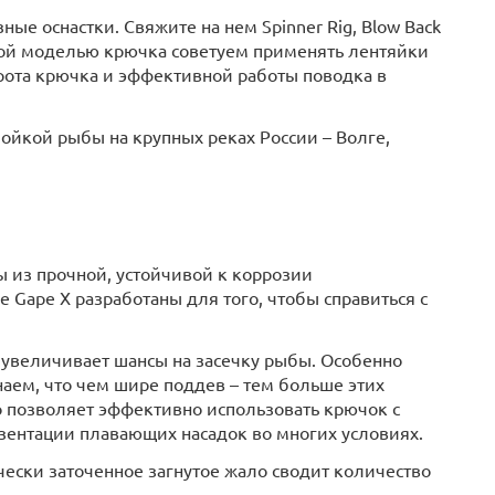
ые оснастки. Свяжите на нем Spinner Rig, Blow Back
ной моделью крючка советуем применять лентяйки
рота крючка и эффективной работы поводка в
ойкой рыбы на крупных реках России – Волге,
 из прочной, устойчивой к коррозии
 Gape X разработаны для того, чтобы справиться с
увеличивает шансы на засечку рыбы. Особенно
наем, что чем шире поддев – тем больше этих
о позволяет эффективно использовать крючок с
ентации плавающих насадок во многих условиях.
ески заточенное загнутое жало сводит количество