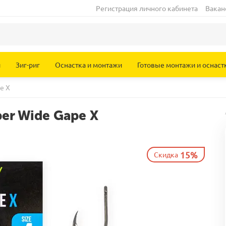
Регистрация личного кабинета
Вакан
и
Зиг-риг
Оснастка и монтажи
Готовые монтажи и оснаст
e X
er Wide Gape X
15%
Скидка