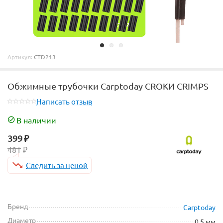
Артикул:
CTD213
Обжимные трубочки Carptoday CROKИ CRIMPS
Написать отзыв
В наличии
399
₽
481
₽
Следить за ценой
Бренд
Carptoday
Диаметр
0,5 мм