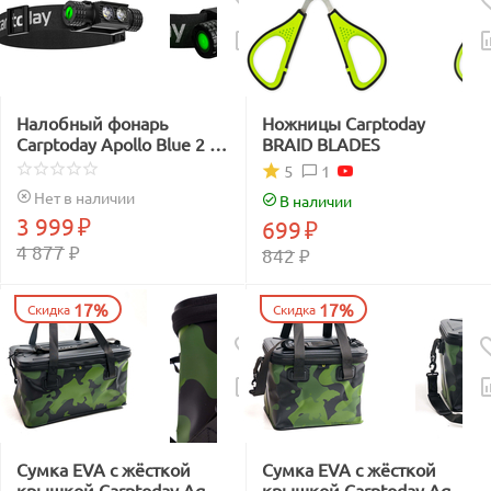
Налобный фонарь
Ножницы Carptoday
Carptoday Apollo Blue 2 с
BRAID BLADES
функцией
1
5
подсвечивания лески
Нет в наличии
В наличии
синим светом
3 999
₽
699
₽
4 877
₽
842
₽
17%
17%
Скидка
Скидка
Сумка EVA с жёсткой
Сумка EVA с жёсткой
крышкой Carptoday Aqua
крышкой Carptoday Aqua