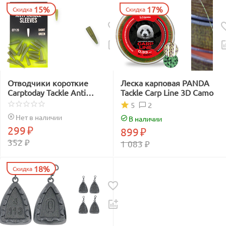
15%
17%
Скидка
Скидка
Отводчики короткие
Леска карповая PANDA
Carptoday Tackle Anti
Tackle Carp Line 3D Camo
Tangle Sleeves Short
2
5
зелёные
Нет в наличии
В наличии
299
₽
899
₽
352
₽
1 083
₽
18%
Скидка