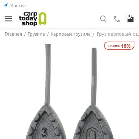
Москва
0
Груз карповый с 
Главная
/
Грузила
/
Карповые грузила
/
18%
Скидка