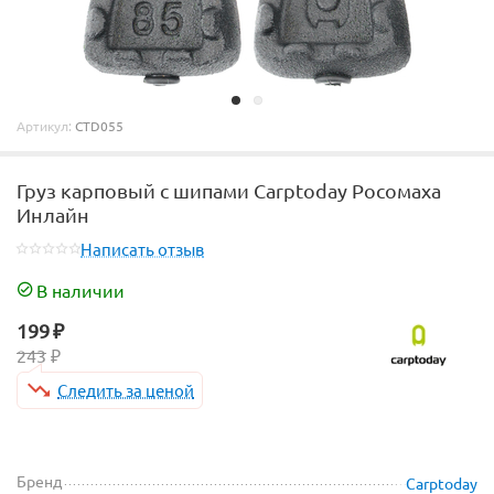
Артикул:
CTD055
Груз карповый с шипами Carptoday Росомаха
Инлайн
Написать отзыв
В наличии
199
₽
243
₽
Следить за ценой
Бренд
Carptoday