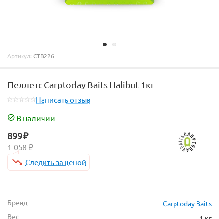
Артикул:
CTB226
Пеллетс Carptoday Baits Halibut 1кг
Написать отзыв
В наличии
899
₽
1 058
₽
Следить за ценой
Бренд
Carptoday Baits
Вес
1 кг