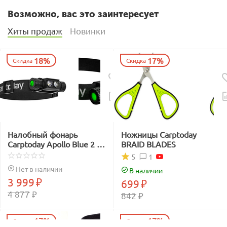
Возможно, вас это заинтересует
Хиты продаж
Новинки
18%
17%
Скидка
Скидка
Налобный фонарь
Ножницы Carptoday
Carptoday Apollo Blue 2 с
BRAID BLADES
функцией
1
5
подсвечивания лески
Нет в наличии
В наличии
синим светом
3 999
₽
699
₽
4 877
₽
842
₽
17%
17%
Скидка
Скидка