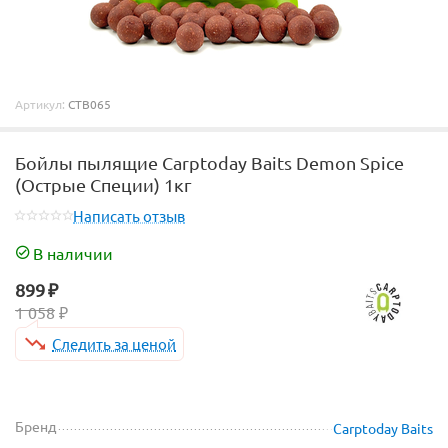
Артикул:
CTB065
Бойлы пылящие Carptoday Baits Demon Spice
(Острые Специи) 1кг
Написать отзыв
В наличии
899
₽
1 058
₽
Следить за ценой
Бренд
Carptoday Baits