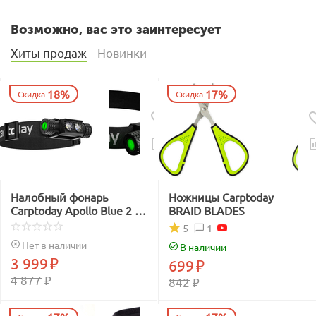
Возможно, вас это заинтересует
Хиты продаж
Новинки
18%
17%
Скидка
Скидка
Налобный фонарь
Ножницы Carptoday
Carptoday Apollo Blue 2 с
BRAID BLADES
функцией
1
5
подсвечивания лески
Нет в наличии
В наличии
синим светом
3 999
₽
699
₽
4 877
₽
842
₽