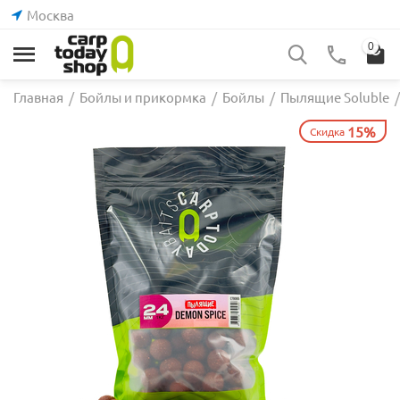
Москва
0
Главная
/
Бойлы и прикормка
/
Бойлы
/
Пылящие Soluble
/
15%
Скидка