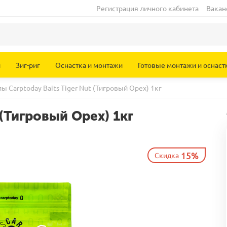
Регистрация личного кабинета
Вакан
и
Зиг-риг
Оснастка и монтажи
Готовые монтажи и оснаст
ы Carptoday Baits Tiger Nut (Тигровый Орех) 1кг
 (Тигровый Орех) 1кг
15%
Скидка