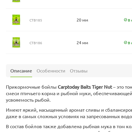
20 мм
CTB185
В 
24 мм
CTB186
В 
Описание
Особенности
Отзывы
Прикормочные бойлы
Carptoday Baits Tiger Nut
– это то
смеси птичьего корма и рыбной муки, обеспечивающе
усвояемость рыбой.
Имеют яркий, насыщенный аромат сливы и сбалансиров
даже в самых сложных условиях на запресованных водо
В состав бойлов также добавлена рыбная мука в том к