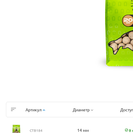
Артикул
Диаметр
Досту
14 мм
CTB184
В 