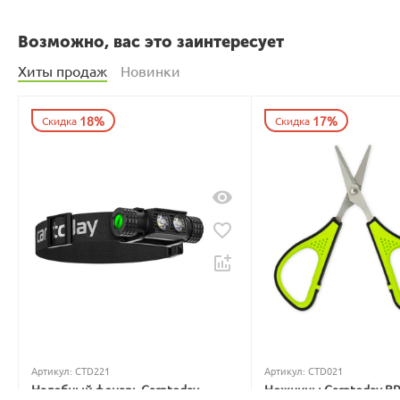
Возможно, вас это заинтересует
Хиты продаж
Новинки
18%
17%
Скидка
Скидка
Артикул:
CTD221
Артикул:
CTD021
Налобный фонарь Carptoday
Ножницы Carptoday B