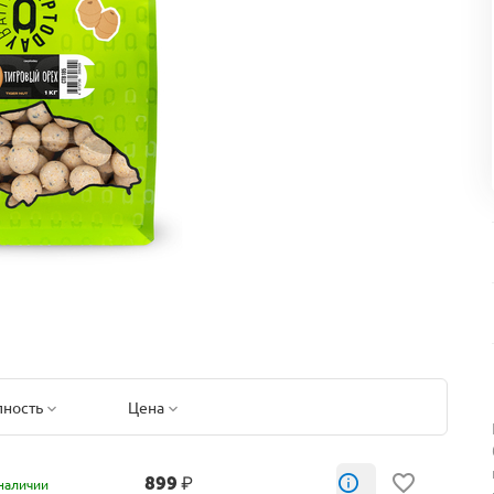
пность
Цена
899
₽
наличии