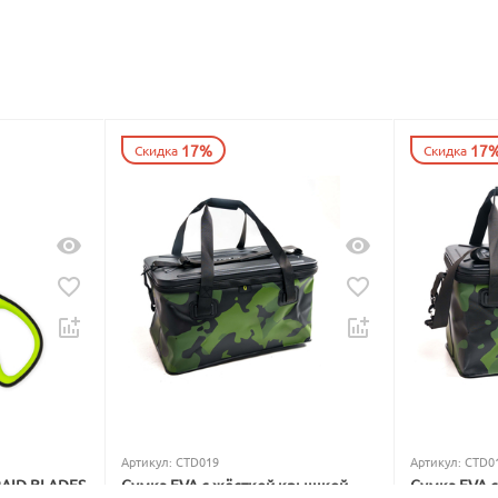
17%
17
Скидка
Скидка
Артикул:
CTD019
Артикул:
CTD0
RAID BLADES
Сумка EVA с жёсткой крышкой
Сумка EVA 