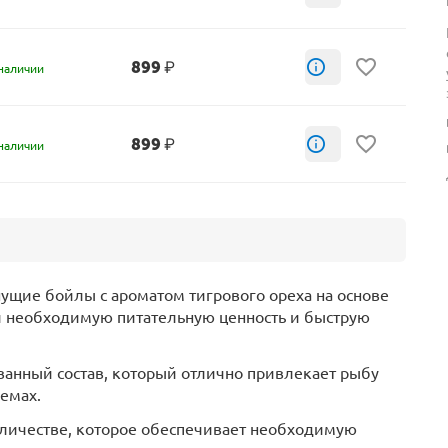
899
₽
наличии
899
₽
наличии
нущие бойлы с ароматом тигрового ореха на основе
й необходимую питательную ценность и быструю
анный состав, который отлично привлекает рыбу
емах.
оличестве, которое обеспечивает необходимую