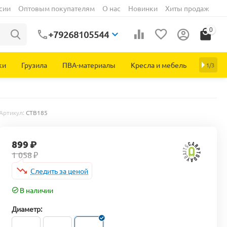
сии
Оптовым покупателям
О нас
Новинки
Хиты продаж
0
+79268105544
ки
Грузила
ПВА-материалы
Кресла и мебель
1/3
Артикул:
CTB185
899
₽
1 058
₽
Следить за ценой
В наличии
Диаметр: