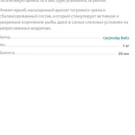
питательную ценность и быструю усвояемость рыбой.
Имеют яркий, насыщенный аромат тигрового ореха и
сбалансированный состав, который стимулирует активное и
уверенное кормление рыбы даже в самых сложных условиях на
запресованных водоемах.
Бренд
Carptoday Baits
Вес
1 кг
Диаметр
20 мм