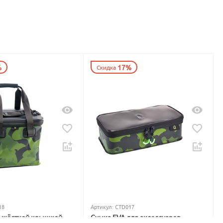
%
17%
Скидка
18
Артикул:
CTD017
с жёсткой крышкой
Сумка EVA для аксессуаров