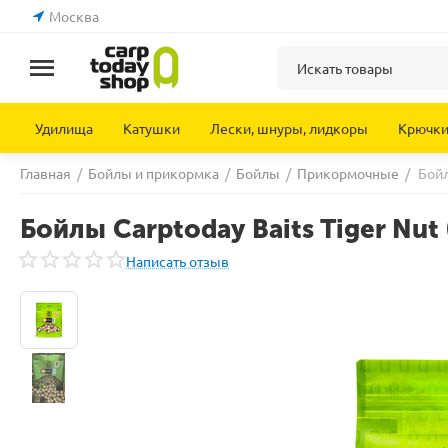
Москва
Удилища
Катушки
Лески, шнуры, лидкоры
Крючк
Главная
/
Бойлы и прикормка
/
Бойлы
/
Прикормочные
/
Бойл
Бойлы Carptoday Baits Tiger Nut
Написать отзыв