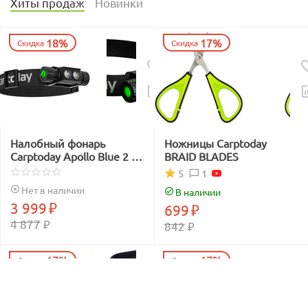
Хиты продаж
Новинки
18%
17%
Скидка
Скидка
Налобный фонарь
Ножницы Carptoday
Carptoday Apollo Blue 2 с
BRAID BLADES
функцией
1
5
подсвечивания лески
Нет в наличии
В наличии
синим светом
3 999
₽
699
₽
4 877
₽
842
₽
17%
17%
Скидка
Скидка