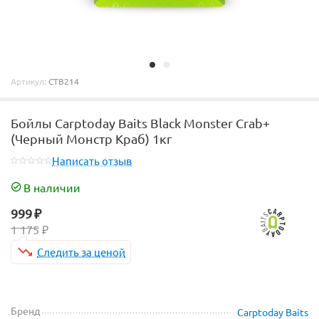
Артикул:
CTB214
Бойлы Carptoday Baits Black Monster Crab+
(Черный Монстр Краб) 1кг
Написать отзыв
В наличии
999
₽
1 175
₽
Следить за ценой
Бренд
Carptoday Baits