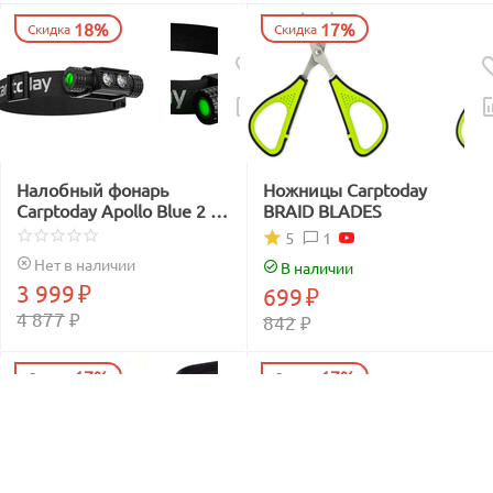
18%
17%
Скидка
Скидка
Налобный фонарь
Ножницы Carptoday
Carptoday Apollo Blue 2 с
BRAID BLADES
функцией
1
5
подсвечивания лески
Нет в наличии
В наличии
синим светом
3 999
₽
699
₽
4 877
₽
842
₽
17%
17%
Скидка
Скидка