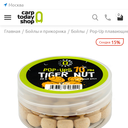
Москва
0
Главная
/
Бойлы и прикормка
/
Бойлы
/
Pop-Up плавающи
15%
Скидка