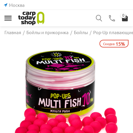
Москва
0
Главная
/
Бойлы и прикормка
/
Бойлы
/
Pop-Up плавающи
15%
Скидка