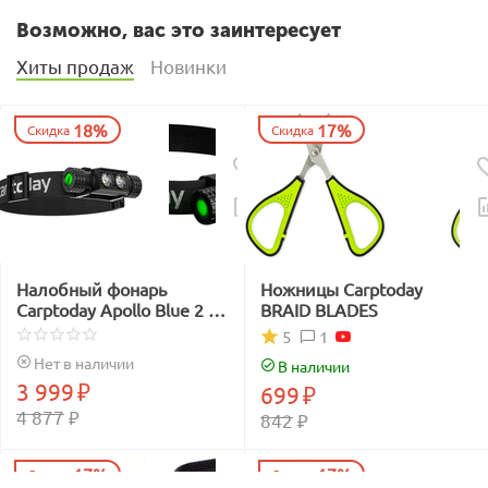
Возможно, вас это заинтересует
Хиты продаж
Новинки
18%
17%
Скидка
Скидка
Налобный фонарь
Ножницы Carptoday
Carptoday Apollo Blue 2 с
BRAID BLADES
функцией
1
5
подсвечивания лески
Нет в наличии
В наличии
синим светом
3 999
₽
699
₽
4 877
₽
842
₽
17%
17%
Скидка
Скидка